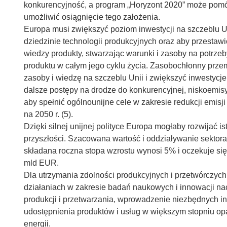
konkurencyjność, a program „Horyzont 2020” może pomó
umożliwić osiągnięcie tego założenia.
Europa musi zwiększyć poziom inwestycji na szczeblu U
dziedzinie technologii produkcyjnych oraz aby przestaw
wiedzy produkty, stwarzając warunki i zasoby na potrze
produktu w całym jego cyklu życia. Zasobochłonny prze
zasoby i wiedzę na szczeblu Unii i zwiększyć inwestycj
dalsze postępy na drodze do konkurencyjnej, niskoemis
aby spełnić ogólnounijne cele w zakresie redukcji emisj
na 2050 r. (5).
Dzięki silnej unijnej polityce Europa mogłaby rozwijać i
przyszłości. Szacowana wartość i oddziaływanie sekto
składana roczna stopa wzrostu wynosi 5% i oczekuje się,
mld EUR.
Dla utrzymania zdolności produkcyjnych i przetwórczy
działaniach w zakresie badań naukowych i innowacji na
produkcji i przetwarzania, wprowadzenie niezbędnych inn
udostępnienia produktów i usług w większym stopniu opa
energii.