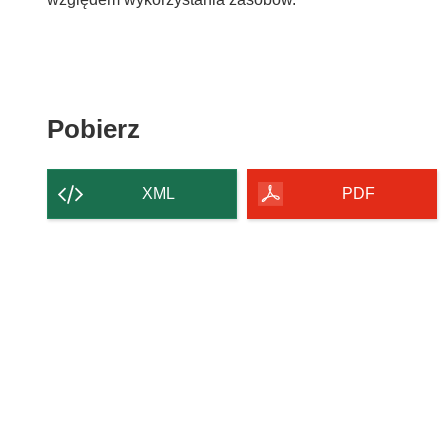
Pobierz
Pobierz
zawartość
strony
XML
PDF