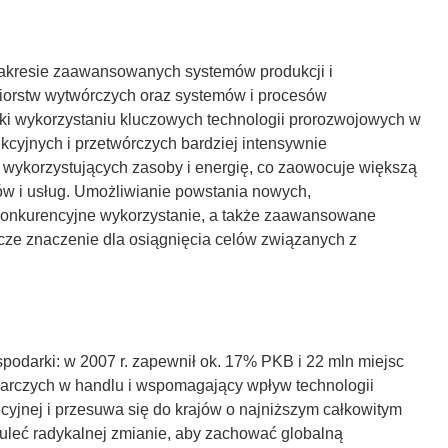
akresie zaawansowanych systemów produkcji i
ębiorstw wytwórczych oraz systemów i procesów
ęki wykorzystaniu kluczowych technologii prorozwojowych w
cyjnych i przetwórczych bardziej intensywnie
 wykorzystujących zasoby i energię, co zaowocuje większą
ów i usług. Umożliwianie powstania nowych,
konkurencyjne wykorzystanie, a także zaawansowane
icze znaczenie dla osiągnięcia celów związanych z
spodarki: w 2007 r. zapewnił ok. 17% PKB i 22 mln miejsc
darczych w handlu i wspomagający wpływ technologii
ncyjnej i przesuwa się do krajów o najniższym całkowitym
 uleć radykalnej zmianie, aby zachować globalną