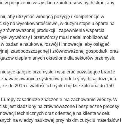
c w połączeniu wszystkich zainteresowanych stron, aby
nii, aby utrzymać wiodącą pozycję i kompetencje w
ić się na wysokowartościowe, w dużym stopniu oparte na
by zrównoważonej produkcji i zapewnienia wsparcia
mysł wytwórczy i przetwórczy musi nadal mobilizować
e w badania naukowe, rozwój i innowacje, aby osiągać
yjnej, zasobooszczędnej i zrównoważonej gospodarki oraz
i gazów cieplarnianych określone dla sektorów przemysłu
stniejące gałęzie przemysłu i wspierać powstające branże
ra zaawansowanych systemów produkcyjnych są duże, ich
 że do 2015 r. wartość ich rynku będzie zbliżona do 150
ch Europy zasadnicze znaczenie ma zachowanie wiedzy. W
cisk jest kładziony na zrównoważone i bezpieczne procesy
owacji technicznych oraz orientację na klienta w celu
rtych na wiedzy naukowej przy niskim zużyciu materiałów i