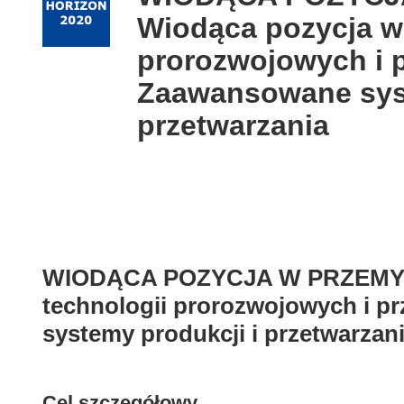
following
Wiodąca pozycja w 
languages:
prorozwojowych i 
Zaawansowane syst
przetwarzania
WIODĄCA POZYCJA W PRZEMYŚLE
technologii prorozwojowych i 
systemy produkcji i przetwarzan
Cel szczegółowy