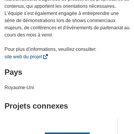
contenus, qui apportent les orientations nécessaires.
L'équipe s'est également engagée à entreprendre une
série de démonstrations lors de shows commerciaux
majeurs, de conférences et d'évènements de partenariat au
cours des mois à venir.
(
site web du projet
s
Pays
’
o
u
Royaume-Uni
v
r
Projets connexes
e
d
a
n