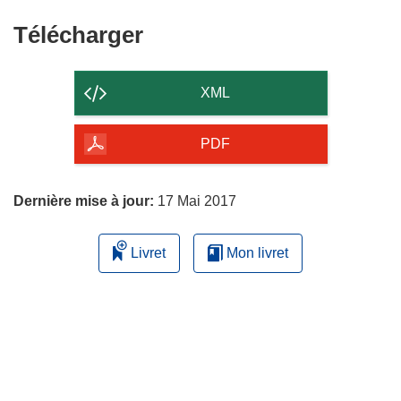
Télécharger
Télécharger
le
contenu
XML
de
la
PDF
page
Dernière mise à jour:
17 Mai 2017
Livret
Mon livret