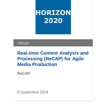
s
u
n
e
n
o
u
v
PROJET
e
l
Real-time Content Analysis and
l
Processing (ReCAP) for Agile
e
Media Production
f
ReCAP
e
n
ê
t
6 Septembre 2024
r
e