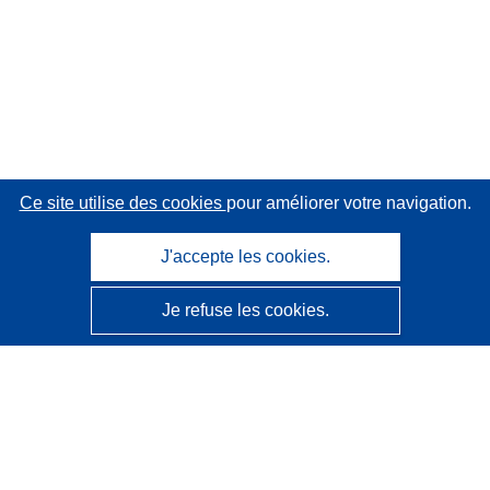
Ce site utilise des cookies
pour améliorer votre navigation.
J'accepte les cookies.
Je refuse les cookies.
CORDIS - Résultats de la recherche de l’UE
Ce site web est géré par l'
Office des publications de
l’Union européenne
Accessibilité