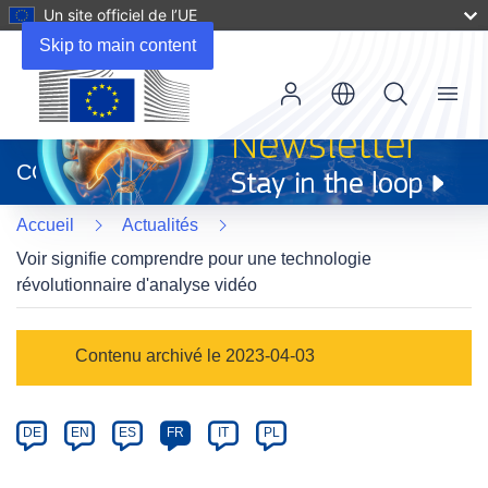
Un site officiel de l’UE
Skip to main content
Menu
(s’ouvre
dans
CORDIS
une
nouvelle
Accueil
Actualités
fenêtre)
Voir signifie comprendre pour une technologie
révolutionnaire d'analyse vidéo
Article
Contenu archivé le 2023-04-03
Category
Article
DE
EN
ES
FR
IT
PL
available
in