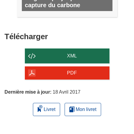
capture du carbone
Nº 64, JUILLET 2017
Télécharger
Télécharger
le
contenu
XML
de
la
PDF
page
Dernière mise à jour:
18 Avril 2017
Livret
Mon livret