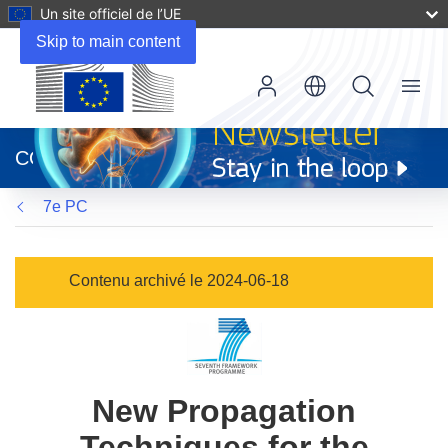
Un site officiel de l’UE
Skip to main content
Menu
(s’ouvre
dans
CORDIS
une
nouvelle
7e PC
fenêtre)
Contenu archivé le 2024-06-18
New Propagation
Techniques for the