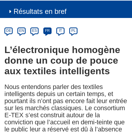
Résultats en bref
Article
Category
Article
DE
EN
ES
FR
IT
PL
available
in
L’électronique homogène
the
donne un coup de pouce
following
languages:
aux textiles intelligents
Nous entendons parler des textiles
intelligents depuis un certain temps, et
pourtant ils n’ont pas encore fait leur entrée
sur les marchés classiques. Le consortium
E-TEX s’est construit autour de la
conviction que l’accueil en demi-teinte que
le public leur a réservé est dû à l’absence