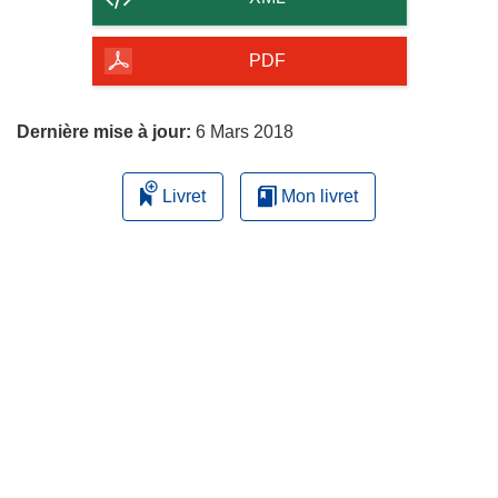
de
la
PDF
page
Dernière mise à jour:
6 Mars 2018
Livret
Mon livret