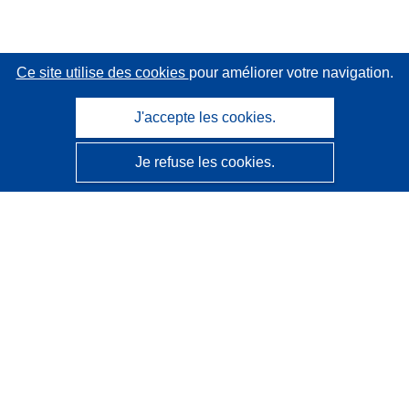
Ce site utilise des cookies
pour améliorer votre navigation.
J'accepte les cookies.
Je refuse les cookies.
CORDIS - Résultats de la recherche de l’UE
Ce site web est géré par l'
Office des publications de
l’Union européenne
Accessibilité
Classification semi-automatique des projets - Avis sur
l’explicabilité