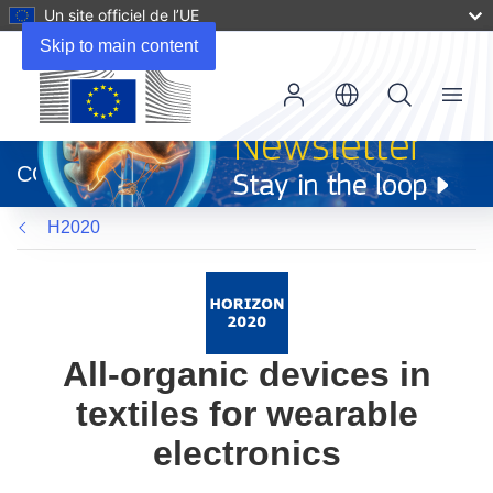
Un site officiel de l’UE
Skip to main content
Menu
(s’ouvre
dans
CORDIS
une
nouvelle
H2020
fenêtre)
All-organic devices in
textiles for wearable
electronics