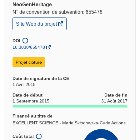
NeoGenHeritage
N° de convention de subvention: 655478
(s’ouvre
Site Web du projet
dans
une
nouvelle
DOI
fenêtre)
10.3030/655478
Projet clôturé
Date de signature de la CE
1 Avril 2015
Date de début
Date de fin
1 Septembre 2015
31 Août 2017
Financé au titre de
EXCELLENT SCIENCE - Marie Skłodowska-Curie Actions
Coût total