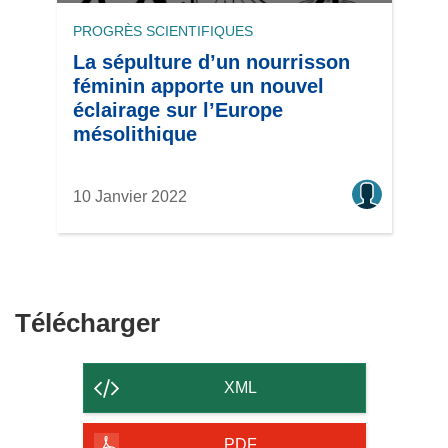
PROGRÈS SCIENTIFIQUES
La sépulture d’un nourrisson
féminin apporte un nouvel
éclairage sur l’Europe
mésolithique
10 Janvier 2022
Télécharger
Télécharger
le
contenu
XML
de
la
PDF