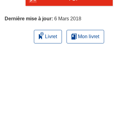
page
Dernière mise à jour:
6 Mars 2018
Livret
Mon livret