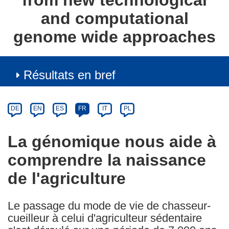
from new technological
and computational
genome wide approaches
Résultats en bref
Article
Category
Article
DE
EN
ES
FR
IT
PL
available
in
La génomique nous aide à
the
comprendre la naissance
following
languages:
de l'agriculture
Le passage du mode de vie de chasseur-
cueilleur à celui d'agriculteur sédentaire