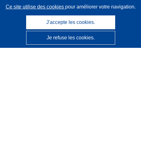
Ce site utilise des cookies
pour améliorer votre navigation.
J'accepte les cookies.
Je refuse les cookies.
CORDIS - Résultats de la recherche de l’UE
Ce site web est géré par l'
Office des publications de
l’Union européenne
Accessibilité
Classification semi-automatique des projets - Avis sur
l’explicabilité
Contactez nous
Contacter notre Help Desk