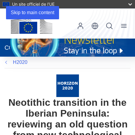
Un site officiel de l’UE
Skip to main content
Menu
(s’ouvre
dans
CORDIS
une
nouvelle
H2020
fenêtre)
Neotithic transition in the
Iberian Peninsula:
reviewing an old question