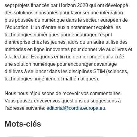
s
sept projets financés par Horizon 2020 qui ont développé
u
des solutions innovantes pour favoriser une intégration
n
plus poussée du numérique dans le secteur européen de
e
l’éducation. L’un d’entre eux a notamment exploité les
n
technologies numériques pour encourager l’esprit
o
d’entreprise chez les jeunes, alors qu’un autre utilise des
u
méthodes en ligne innovantes pour donner vie aux livres et
v
à la lecture. Évoquons enfin un dernier projet qui a créé
e
une solution numérique pour encourager davantage
l
d’élèves à se lancer dans les disciplines STIM (sciences,
l
technologies, ingénierie et mathématiques).
e
f
Nous nous réjouissons de recevoir vos commentaires.
e
Vous pouvez envoyer vos questions ou suggestions à
n
l’adresse suivante:
editorial@cordis.europa.eu
.
ê
Mots‑clés
t
r
e