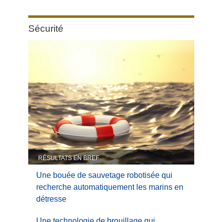
Category:
Sécurité
Sécurité
RÉSULTATS EN BREF
Une bouée de sauvetage robotisée qui
recherche automatiquement les marins en
détresse
Une technologie de brouillage qui