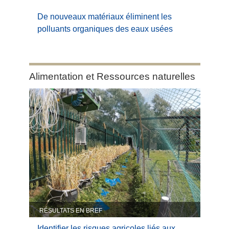
De nouveaux matériaux éliminent les
polluants organiques des eaux usées
Category:
Alimentation et Ressources naturelles
Alimentation
et
Ressources
naturelles
RÉSULTATS EN BREF
Identifier les risques agricoles liés aux