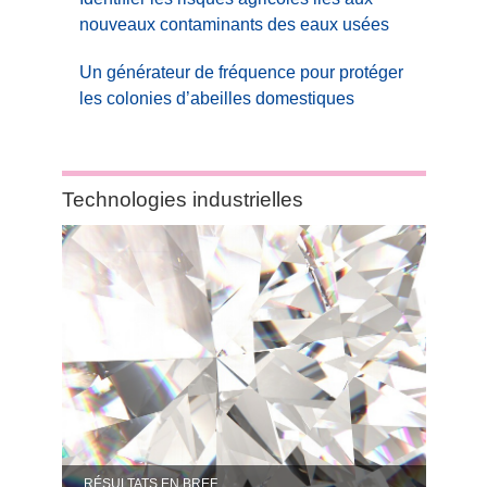
nouveaux contaminants des eaux usées
Un générateur de fréquence pour protéger
les colonies d’abeilles domestiques
Category:
Technologies industrielles
Technologies
industrielles
RÉSULTATS EN BREF