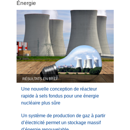
Category:
Énergie
Énergie
RÉSULTATS EN BREF
Une nouvelle conception de réacteur
rapide à sels fondus pour une énergie
nucléaire plus sûre
Un système de production de gaz à partir
d’électricité permet un stockage massif
d’énergie renouvelable