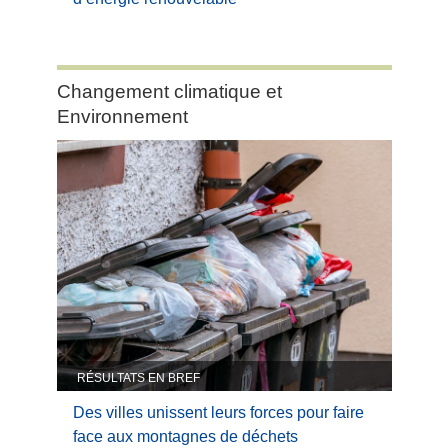
Category:
Changement climatique et
Changement
Environnement
climatique
et
Environnement
RÉSULTATS EN BREF
Des villes unissent leurs forces pour faire
face aux montagnes de déchets