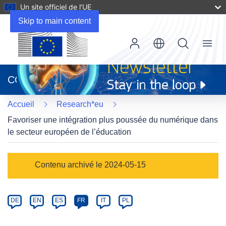
Un site officiel de l’UE
Skip to main content
Menu
(s’ouvre
dans
CORDIS
une
nouvelle
Accueil
Research*eu
fenêtre)
Favoriser une intégration plus poussée du numérique dans
le secteur européen de l’éducation
Article
Contenu archivé le 2024-05-15
Category
Article
DE
EN
ES
FR
IT
PL
available
in