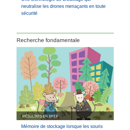
neutralise les drones menaçants en toute
sécurité
Category:
Recherche fondamentale
Recherche
fondamentale
RÉSULTATS EN BREF
Mémoire de stockage lorsque les souris