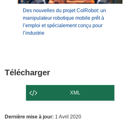
Des nouvelles du projet ColRobot: un
manipulateur robotique mobile prêt à
l’emploi et spécialement conçu pour
l’industrie
Télécharger
Télécharger
le
contenu
XML
de
la
Dernière mise à jour:
1 Avril 2020
page