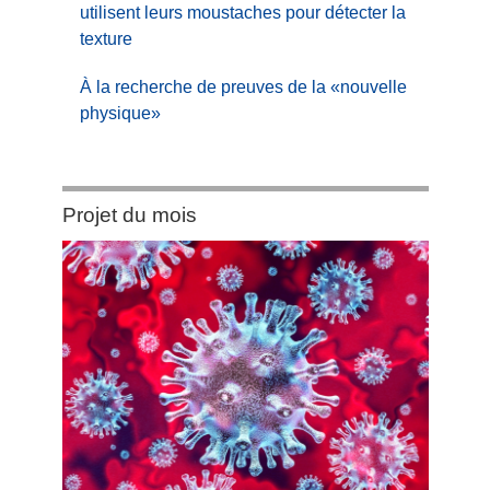
utilisent leurs moustaches pour détecter la
texture
À la recherche de preuves de la «nouvelle
physique»
Category:
Projet du mois
Projet
du
mois