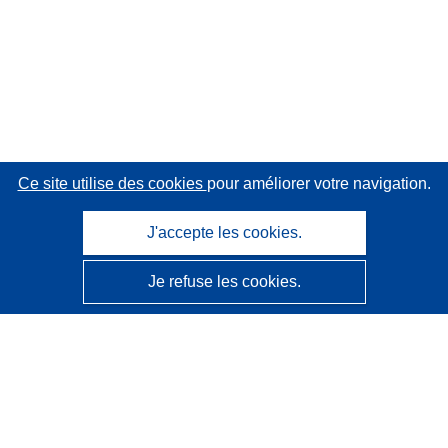
Ce site utilise des cookies
pour améliorer votre navigation.
J'accepte les cookies.
Je refuse les cookies.
CORDIS - Résultats de la recherche de l’UE
Ce site web est géré par l'
Office des publications de
l’Union européenne
Accessibilité