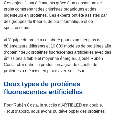
Ces objectifs ont été atteints grâce à un consortium de
e
n
projet comprenant des chimistes organiques et des
n
ê
ingénieurs en protéines. Ces experts ont été assistés par
ê
t
des groupes de théorie, de bio-informatique et de
t
r
spectroscopie.
r
e
e
)
«L’équipe du projet a collaboré pour examiner plus de
)
80 émetteurs différents et 10 000 modèles de protéines afin
d’obtenir deux protéines fluorescentes artificielles avec des
émissions à faible et moyenne énergie», ajoute Rubén
Costa. «En outre, la production à grande échelle de
protéines a été mise en place avec succès.»
Deux types de protéines
fluorescentes artificielles
Pour Rubén Costa, le succès d’ARTIBLED est double.
«Tout d’abord, nous avons pu développer des protéines