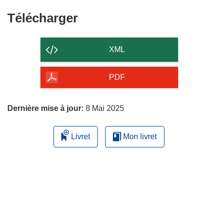
Télécharger
Télécharger
le
contenu
XML
de
la
PDF
page
Dernière mise à jour:
8 Mai 2025
Livret
Mon livret