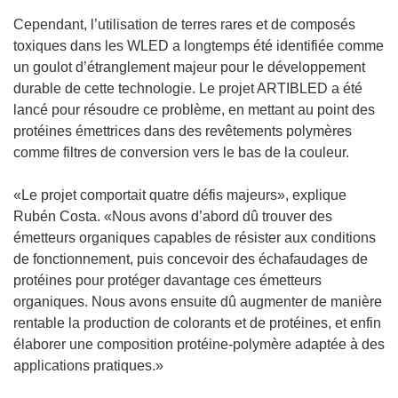
v
r
Cependant, l’utilisation de terres rares et de composés
r
e
toxiques dans les WLED a longtemps été identifiée comme
e
d
un goulot d’étranglement majeur pour le développement
d
a
durable de cette technologie. Le projet ARTIBLED a été
a
n
lancé pour résoudre ce problème, en mettant au point des
n
s
protéines émettrices dans des revêtements polymères
s
u
comme filtres de conversion vers le bas de la couleur.
u
n
n
e
«Le projet comportait quatre défis majeurs», explique
e
n
Rubén Costa. «Nous avons d’abord dû trouver des
n
o
émetteurs organiques capables de résister aux conditions
o
u
de fonctionnement, puis concevoir des échafaudages de
u
v
protéines pour protéger davantage ces émetteurs
v
e
organiques. Nous avons ensuite dû augmenter de manière
e
l
rentable la production de colorants et de protéines, et enfin
l
l
élaborer une composition protéine-polymère adaptée à des
l
e
applications pratiques.»
e
f
f
e