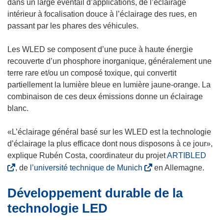
dans un large éventail d’applications, de l’éclairage
intérieur à focalisation douce à l’éclairage des rues, en
passant par les phares des véhicules.
Les WLED se composent d’une puce à haute énergie
recouverte d’un phosphore inorganique, généralement une
terre rare et/ou un composé toxique, qui convertit
partiellement la lumière bleue en lumière jaune-orange. La
combinaison de ces deux émissions donne un éclairage
blanc.
«L’éclairage général basé sur les WLED est la technologie
d’éclairage la plus efficace dont nous disposons à ce jour»,
(
explique Rubén Costa, coordinateur du projet
ARTIBLED
(
s
, de
l’université technique de Munich
en Allemagne.
s
’
Développement durable de la
’
o
o
u
technologie LED
u
v