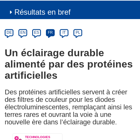
Résultats en bref
Article
Category
Article
DE
EN
ES
FR
IT
PL
available
in
Un éclairage durable
the
alimenté par des protéines
following
languages:
artificielles
Des protéines artificielles servent à créer
des filtres de couleur pour les diodes
électroluminescentes, remplaçant ainsi les
terres rares et ouvrant la voie à une
nouvelle ère dans l’éclairage durable.
TECHNOLOGIES