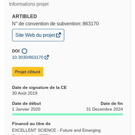
Informations projet
ARTIBLED
N° de convention de subvention: 863170
(s’ouvre
Site Web du projet
dans
une
nouvelle
DOI
fenêtre)
10.3030/863170
Projet clôturé
Date de signature de la CE
30 Août 2019
Date de début
Date de fin
1 Janvier 2020
31 Decembre 2024
Financé au titre de
EXCELLENT SCIENCE - Future and Emerging