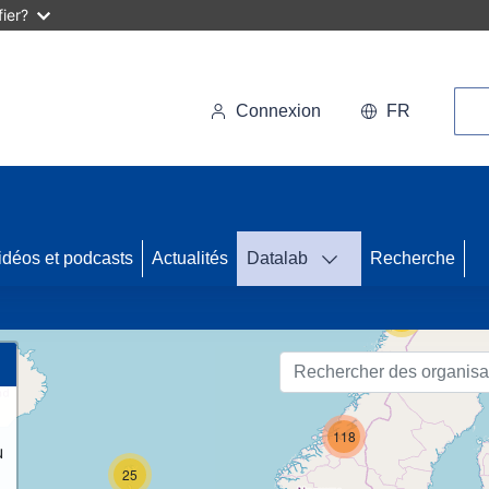
ier?
Rec
Connexion
FR
44
idéos et podcasts
Actualités
Datalab
Recherche
56
118
u
25