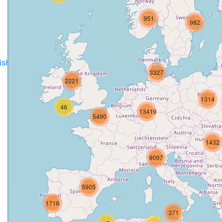
951
982
disH2020projects
.
3327
2221
1314
46
13419
5490
1432
9097
5905
1716
371