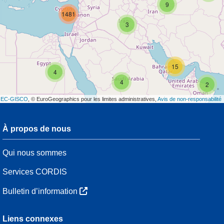
9
1481
3
15
4
4
2
t
EC-GISCO
, © EuroGeographics pour les limites administratives,
Avis de non-responsabilité
À propos de nous
3
Qui nous sommes
54
Services CORDIS
Bulletin d’information
7
3
Liens connexes