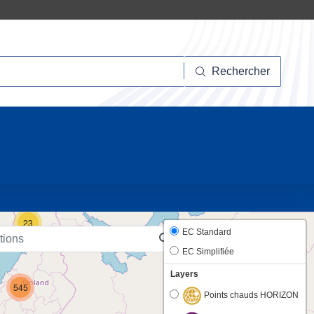
hercher
Rechercher
12
23
EC Standard
EC Simplifiée
Layers
545
Points chauds HORIZON