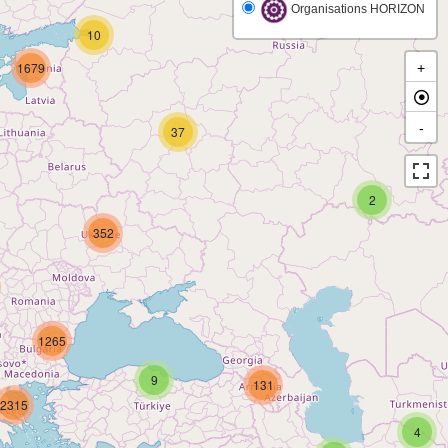
Organisations HORIZON
10
1679
+
-
37
2
352
1265
9
131
2315
4