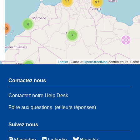
17
97
4
160
7
Leaflet
| Carte ©
OpenStreetMap
contributeurs, Crédi
2
Contactez nous
68
Contactez notre Help Desk
2
48
Foire aux questions
(et leurs réponses)
41
125
4
Suivez-nous
45
Mastodon
Linkedin
Bluesky