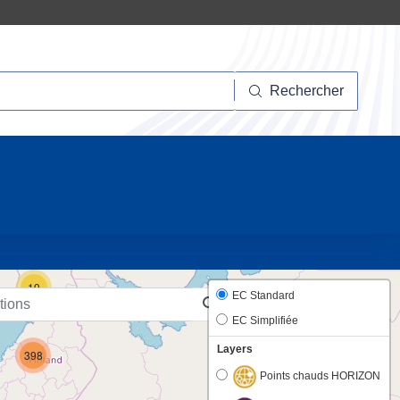
hercher
Rechercher
10
19
EC Standard
EC Simplifiée
Layers
398
Points chauds HORIZON