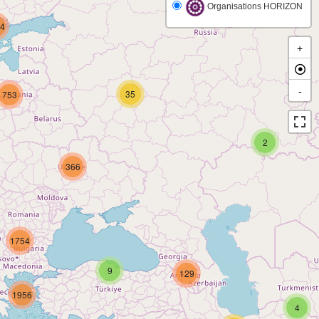
Organisations HORIZON
4
+
-
35
753
2
366
1754
9
129
1956
4