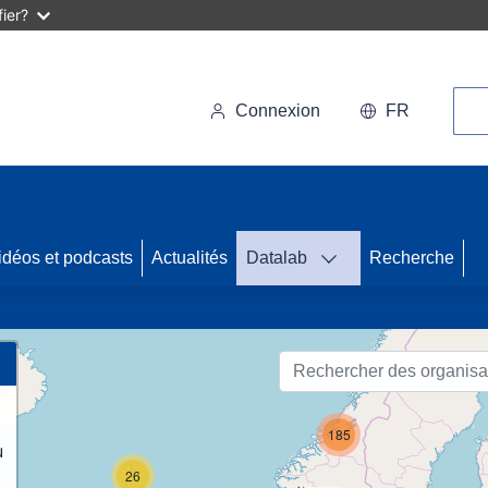
ier?
Rec
Connexion
FR
idéos et podcasts
Actualités
Datalab
Recherche
86
185
u
26