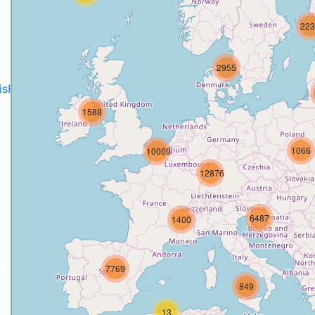
223
2955
disH2020projects
.
1588
1066
10009
12876
6487
1400
7769
849
13