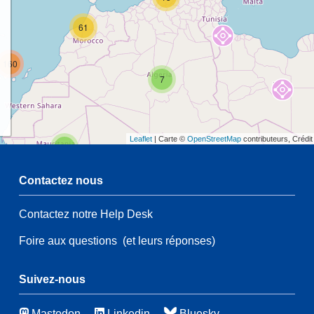
61
160
7
Leaflet
| Carte ©
OpenStreetMap
contributeurs, Crédi
2
Contactez nous
40
Contactez notre Help Desk
2
Foire aux questions
(et leurs réponses)
21
146
67
Suivez-nous
Mastodon
Linkedin
Bluesky