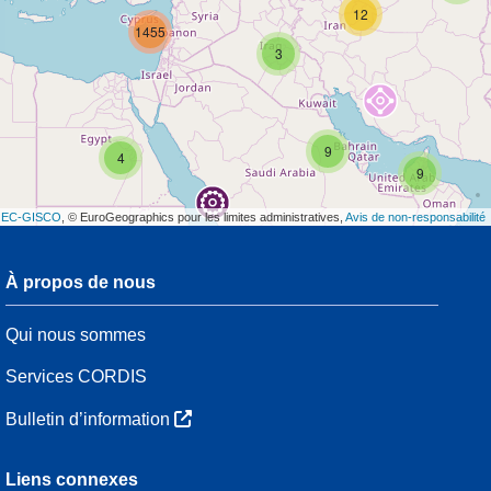
12
1455
3
9
4
9
t
EC-GISCO
, © EuroGeographics pour les limites administratives,
Avis de non-responsabilité
À propos de nous
3
Qui nous sommes
7
48
Services CORDIS
Bulletin d’information
3
Liens connexes