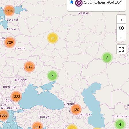
Organisations HORIZON
1710
+
-
35
329
2
347
5
1323
120
2560
4
681