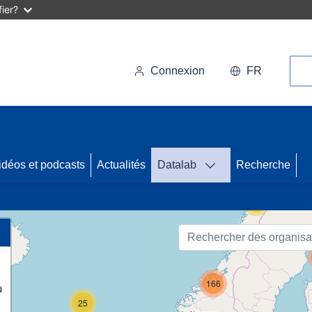
ier?
Rec
Connexion
FR
50
idéos et podcasts
Actualités
Datalab
Recherche
55
166
u
25