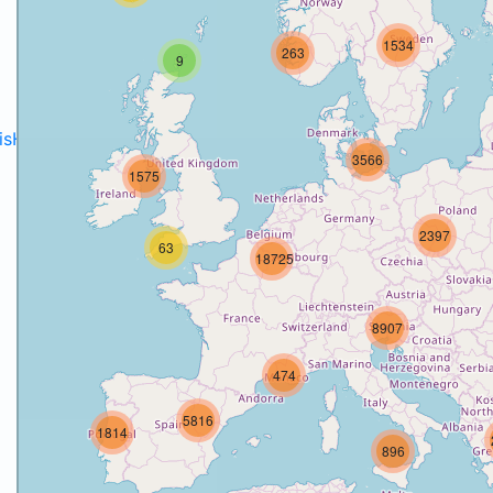
1534
263
9
disH2020projects
.
3566
1575
2397
63
18725
8907
474
5816
1814
896