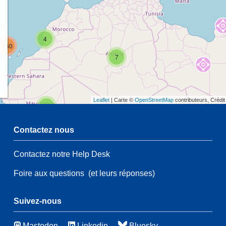
4
160
7
Leaflet
| Carte ©
OpenStreetMap
contributeurs, Crédi
2
Contactez nous
Contactez notre Help Desk
2
54
Foire aux questions
(et leurs réponses)
21
83
115
4
Suivez-nous
Mastodon
Linkedin
Bluesky