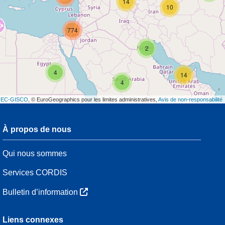
14
10
774
2
4
14
4
t
EC-GISCO
, © EuroGeographics pour les limites administratives,
Avis de non-responsabilité
À propos de nous
3
Qui nous sommes
7
48
Services CORDIS
Bulletin d’information
3
Liens connexes