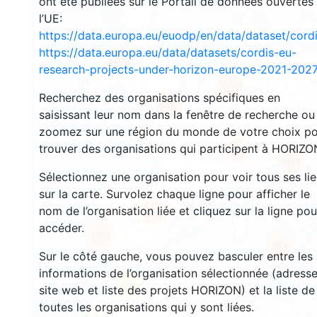
ont été publiées sur le Portail de données ouvertes
l’UE:
https://data.europa.eu/euodp/en/data/dataset/cor
https://data.europa.eu/data/datasets/cordis-eu-
1455
research-projects-under-horizon-europe-2021-2027
10706
Recherchez des organisations spécifiques en
6077
saisissant leur nom dans la fenêtre de recherche ou
zoomez sur une région du monde de votre choix p
trouver des organisations qui participent à HORIZO
9004
6979
Sélectionnez une organisation pour voir tous ses li
sur la carte. Survolez chaque ligne pour afficher le
nom de l’organisation liée et cliquez sur la ligne pou
6263
accéder.
1523
654
Sur le côté gauche, vous pouvez basculer entre les
informations de l’organisation sélectionnée (adresse
69
site web et liste des projets HORIZON) et la liste de
toutes les organisations qui y sont liées.