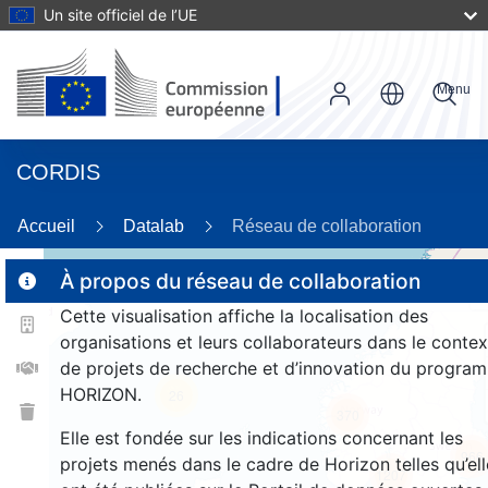
Un site officiel de l’UE
Menu
CORDIS
89
Accueil
Datalab
Réseau de collaboration
À propos du réseau de collaboration
Cette visualisation affiche la localisation des
2
organisations et leurs collaborateurs dans le contex
de projets de recherche et d’innovation du progra
HORIZON.
26
370
Elle est fondée sur les indications concernant les
966
projets menés dans le cadre de Horizon telles qu’ell
1207