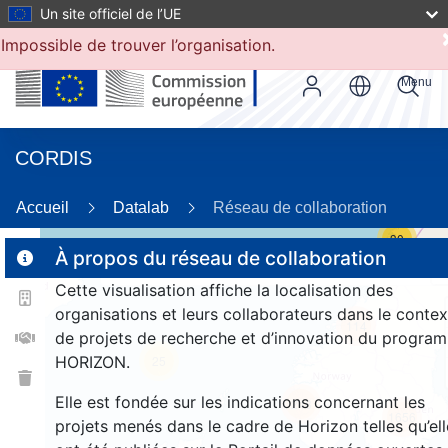
Un site officiel de l’UE
Impossible de trouver l’organisation.
Menu
CORDIS
Accueil
Datalab
Réseau de collaboration
30
À propos du réseau de collaboration
Cette visualisation affiche la localisation des
2
organisations et leurs collaborateurs dans le contex
114
de projets de recherche et d’innovation du progra
HORIZON.
25
Elle est fondée sur les indications concernant les
248
1656
projets menés dans le cadre de Horizon telles qu’ell