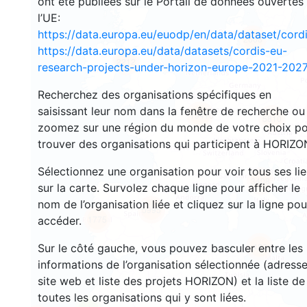
ont été publiées sur le Portail de données ouvertes
l’UE:
https://data.europa.eu/euodp/en/data/dataset/cor
2668
https://data.europa.eu/data/datasets/cordis-eu-
2212
research-projects-under-horizon-europe-2021-2027
Recherchez des organisations spécifiques en
saisissant leur nom dans la fenêtre de recherche ou
19410
5810
zoomez sur une région du monde de votre choix p
trouver des organisations qui participent à HORIZO
Sélectionnez une organisation pour voir tous ses li
3408
sur la carte. Survolez chaque ligne pour afficher le
nom de l’organisation liée et cliquez sur la ligne pou
5995
1775
accéder.
482
Sur le côté gauche, vous pouvez basculer entre les
informations de l’organisation sélectionnée (adresse
site web et liste des projets HORIZON) et la liste de
toutes les organisations qui y sont liées.