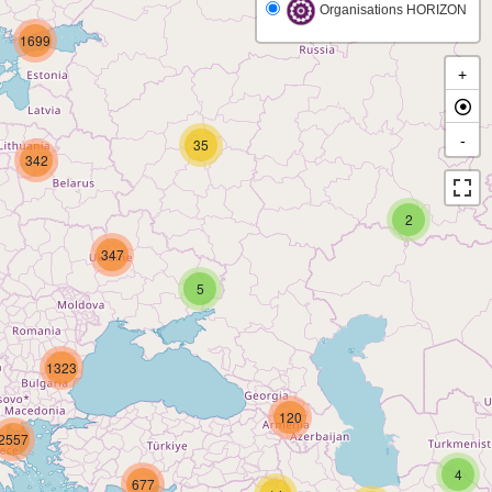
Organisations HORIZON
1699
+
-
35
342
2
347
5
1323
120
2557
4
677