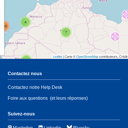
4
160
7
Leaflet
| Carte ©
OpenStreetMap
contributeurs, Crédi
2
Contactez nous
54
Contactez notre Help Desk
54
3
Foire aux questions
(et leurs réponses)
21
83
115
3
Suivez-nous
Mastodon
Linkedin
Bluesky