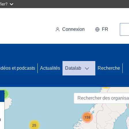
ier?
Rec
Connexion
FR
43
idéos et podcasts
Actualités
Datalab
Recherche
56
2
159
u
25