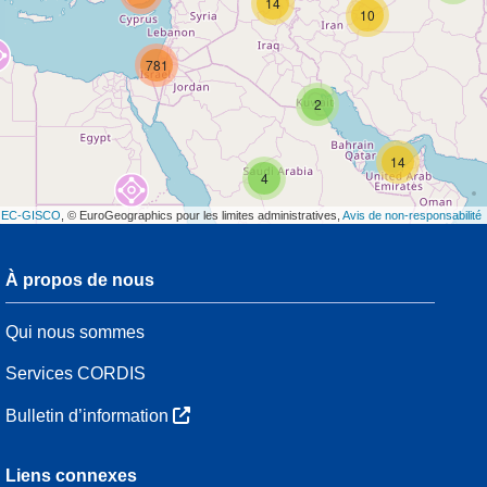
14
10
781
2
14
4
t
EC-GISCO
, © EuroGeographics pour les limites administratives,
Avis de non-responsabilité
À propos de nous
3
Qui nous sommes
54
Services CORDIS
Bulletin d’information
3
Liens connexes