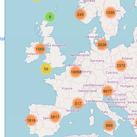
1595
245
9
disH2020projects
.
3526
1565
2372
59
18658
8977
517
5817
1816
899