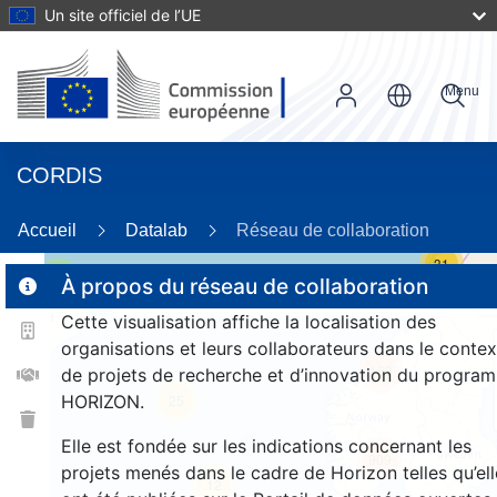
Un site officiel de l’UE
Menu
CORDIS
Accueil
Datalab
Réseau de collaboration
31
2
À propos du réseau de collaboration
Cette visualisation affiche la localisation des
organisations et leurs collaborateurs dans le contex
163
de projets de recherche et d’innovation du progra
HORIZON.
25
Elle est fondée sur les indications concernant les
909
projets menés dans le cadre de Horizon telles qu’ell
12