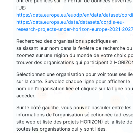
ont été publiées sur le Portail de données ouvertes
l’UE:
https://data.europa.eu/euodp/en/data/dataset/cor
https://data.europa.eu/data/datasets/cordis-eu-
4008
research-projects-under-horizon-europe-2021-2027
4927
Recherchez des organisations spécifiques en
6763
saisissant leur nom dans la fenêtre de recherche ou
zoomez sur une région du monde de votre choix p
12601
687
4964
trouver des organisations qui participent à HORIZO
Sélectionnez une organisation pour voir tous ses li
sur la carte. Survolez chaque ligne pour afficher le
6663
nom de l’organisation liée et cliquez sur la ligne pou
1729
accéder.
689
Sur le côté gauche, vous pouvez basculer entre les
402
13
informations de l’organisation sélectionnée (adresse
site web et liste des projets HORIZON) et la liste de
toutes les organisations qui y sont liées.