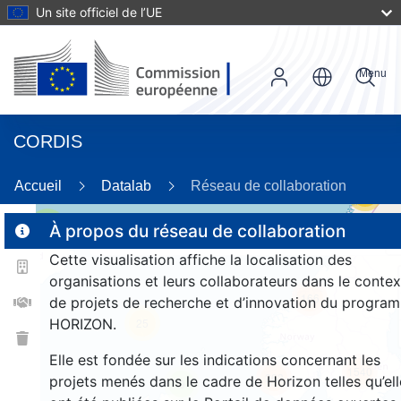
Un site officiel de l’UE
Menu
CORDIS
Accueil
Datalab
Réseau de collaboration
55
2
À propos du réseau de collaboration
Cette visualisation affiche la localisation des
organisations et leurs collaborateurs dans le contex
166
de projets de recherche et d’innovation du progra
HORIZON.
25
Elle est fondée sur les indications concernant les
1540
263
projets menés dans le cadre de Horizon telles qu’ell
9