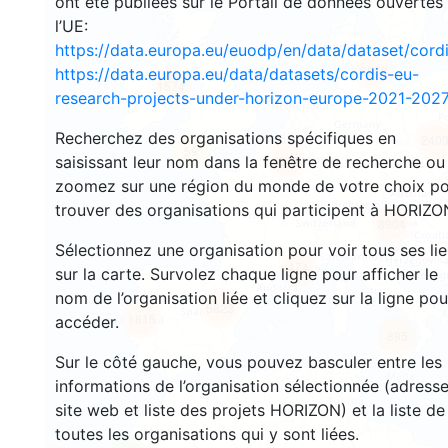
ont été publiées sur le Portail de données ouvertes
l’UE:
https://data.europa.eu/euodp/en/data/dataset/cor
3559
https://data.europa.eu/data/datasets/cordis-eu-
1574
research-projects-under-horizon-europe-2021-2027
Recherchez des organisations spécifiques en
240
59
saisissant leur nom dans la fenêtre de recherche ou
18721
zoomez sur une région du monde de votre choix p
trouver des organisations qui participent à HORIZO
8904
Sélectionnez une organisation pour voir tous ses li
474
sur la carte. Survolez chaque ligne pour afficher le
nom de l’organisation liée et cliquez sur la ligne pou
5823
1815
accéder.
895
Sur le côté gauche, vous pouvez basculer entre les
informations de l’organisation sélectionnée (adresse
site web et liste des projets HORIZON) et la liste de
toutes les organisations qui y sont liées.