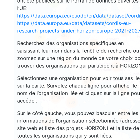
ont été publiées sur le Portail de données ouvertes
5
l’UE:
https://data.europa.eu/euodp/en/data/dataset/cor
88
https://data.europa.eu/data/datasets/cordis-eu-
research-projects-under-horizon-europe-2021-2027
3569
4895
20
Recherchez des organisations spécifiques en
11668
saisissant leur nom dans la fenêtre de recherche ou
zoomez sur une région du monde de votre choix p
524
trouver des organisations qui participent à HORIZO
8977
Sélectionnez une organisation pour voir tous ses li
3894
sur la carte. Survolez chaque ligne pour afficher le
2407
nom de l’organisation liée et cliquez sur la ligne pou
4935
accéder.
860
Sur le côté gauche, vous pouvez basculer entre les
338
informations de l’organisation sélectionnée (adresse
109
site web et liste des projets HORIZON) et la liste de
toutes les organisations qui y sont liées.