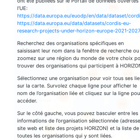
ont été publiées sur le Portail de données ouvertes
2943
l’UE:
https://data.europa.eu/euodp/en/data/dataset/cor
https://data.europa.eu/data/datasets/cordis-eu-
1588
research-projects-under-horizon-europe-2021-2027
Recherchez des organisations spécifiques en
10010
saisissant leur nom dans la fenêtre de recherche ou
12850
zoomez sur une région du monde de votre choix p
trouver des organisations qui participent à HORIZO
6476
1431
Sélectionnez une organisation pour voir tous ses li
sur la carte. Survolez chaque ligne pour afficher le
nom de l’organisation liée et cliquez sur la ligne pou
7769
accéder.
852
Sur le côté gauche, vous pouvez basculer entre les
13
informations de l’organisation sélectionnée (adresse
site web et liste des projets HORIZON) et la liste de
58
toutes les organisations qui y sont liées.