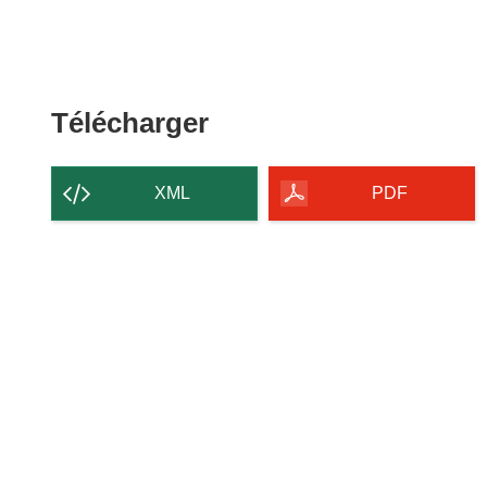
Télécharger
Télécharger
le
contenu
XML
PDF
de
la
page