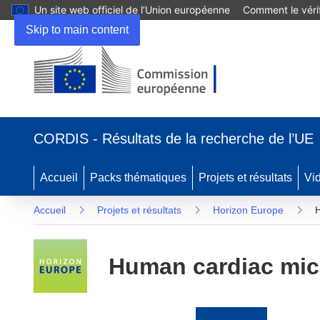
Un site web officiel de l’Union européenne
Comment le vérif
Skip to main content
(s’ouvre
dans
CORDIS - Résultats de la recherche de l’UE
une
nouvelle
fenêtre)
Accueil
Packs thématiques
Projets et résultats
Vi
Accueil
Projets et résultats
Horizon Europe
H
Human cardiac mic