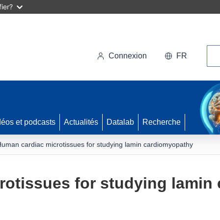
ier?
Rec
Connexion
FR
déos et podcasts
Actualités
Datalab
Recherche
uman cardiac microtissues for studying lamin cardiomyopathy
rotissues for studying lamin