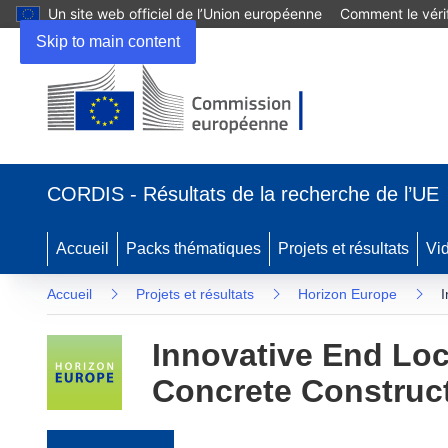
Un site web officiel de l’Union européenne
Comment le vérif
Skip to main content
(s’ouvre dans une nouvelle fenêtre)
CORDIS - Résultats de la recherche de l’UE
Accueil
Packs thématiques
Projets et résultats
Vi
Accueil
Projets et résultats
Horizon Europe
I
Innovative End Lock
Concrete Construc