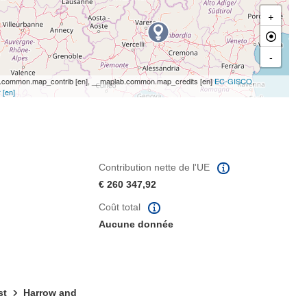
+
-
common.map_contrib [en], __maplab.common.map_credits [en]
EC-GISCO
,
 [en]
Contribution nette de l'UE
€ 260 347,92
Coût total
Aucune donnée
st
Harrow and