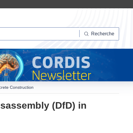
herche
Recherche
crete Construction
isassembly (DfD) in