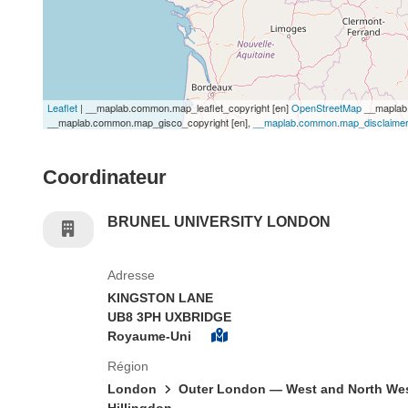
Leaflet
| __maplab.common.map_leaflet_copyright [en]
OpenStreetMap
__maplab.
__maplab.common.map_gisco_copyright [en],
__maplab.common.map_disclaimer
Coordinateur
BRUNEL UNIVERSITY LONDON
Adresse
KINGSTON LANE
UB8 3PH UXBRIDGE
Royaume-Uni
Région
London
Outer London — West and North We