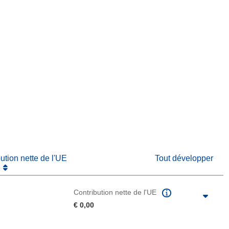
fenêtre)
re dans une nouvelle fenêtre)
e nouvelle fenêtre)
bution nette de l'UE
Tout développer
Contribution nette de l'UE
€ 0,00