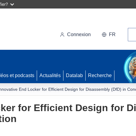
ier?
Rec
Connexion
FR
déos et podcasts
Actualités
Datalab
Recherche
nnovative End Locker for Efficient Design for Disassembly (DfD) in Con
er for Efficient Design for D
tion