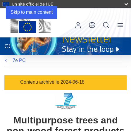
Un site officiel de l’UE
Skip to main content
Menu
(s’ouvre
dans
CORDIS
une
nouvelle
7e PC
fenêtre)
Contenu archivé le 2024-06-18
Multipurpose trees and
non-wood forest products