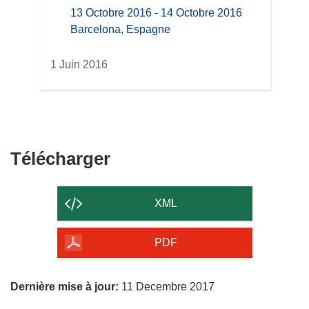
13 Octobre 2016 - 14 Octobre 2016
location
Barcelona, Espagne
1 Juin 2016
Télécharger
Télécharger
le
contenu
XML
de
la
PDF
page
Dernière mise à jour:
11 Decembre 2017