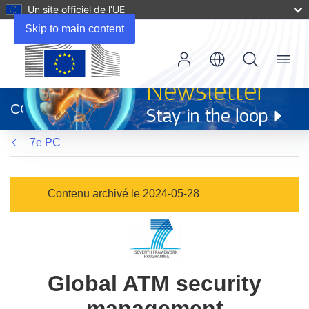
Un site officiel de l’UE
Skip to main content
Menu
(s’ouvre
dans
CORDIS
une
nouvelle
7e PC
fenêtre)
Contenu archivé le 2024-05-28
Global ATM security
management