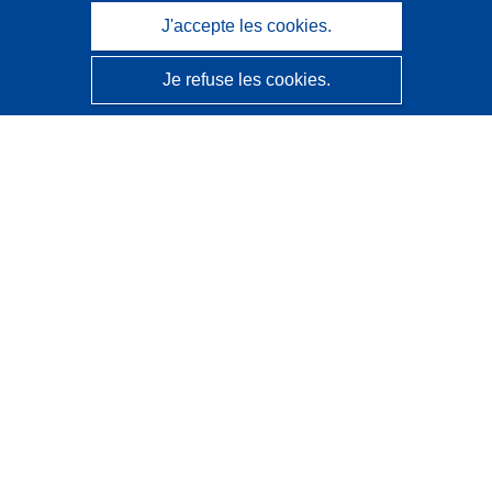
J'accepte les cookies.
Je refuse les cookies.
CORDIS - Résultats de la recherche de l’UE
Ce site web est géré par l'
Office des publications de
l’Union européenne
Accessibilité
Classification semi-automatique des projets - Avis sur
l’explicabilité
Contactez nous
Contacter notre Help Desk
Foire aux questions
(et leurs réponses)