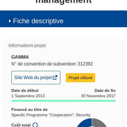
Fiche descriptive
Informations projet
GAMMA
N° de convention de subvention: 312382
(s’ouvre
Site Web du projet
Projet clôturé
dans
Date de début
une
Date de fin
1 Septembre 2013
30 Novembre 2017
nouvelle
fenêtre)
Financé au titre de
Specific Programme "Cooperation": Security
Coût total