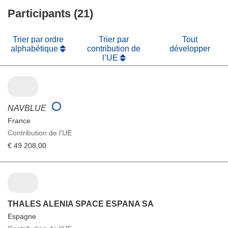
une
fenêtre)
Participants (21)
nouvelle
fenêtre)
Trier par ordre
Trier par
Tout
alphabétique
contribution de
développer
l’UE
NAVBLUE
France
Contribution de l’UE
€ 49 208,00
THALES ALENIA SPACE ESPANA SA
Espagne