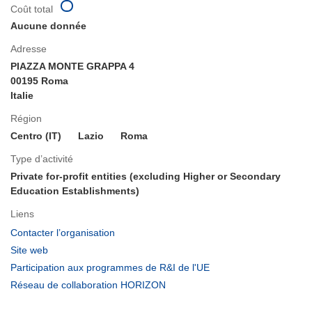
Coût total
Aucune donnée
Adresse
PIAZZA MONTE GRAPPA 4
00195 Roma
Italie
Région
Centro (IT)
Lazio
Roma
Type d’activité
Private for-profit entities (excluding Higher or Secondary
Education Establishments)
Liens
(s’ouvre
Contacter l’organisation
dans
(s’ouvre
Site web
une
dans
(s’ouvre
Participation aux programmes de R&I de l'UE
nouvelle
une
dans
(s’ouvre
Réseau de collaboration HORIZON
fenêtre)
nouvelle
une
dans
fenêtre)
nouvelle