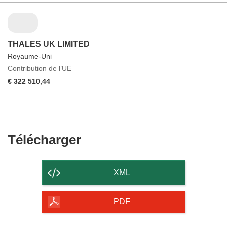
THALES UK LIMITED
Royaume-Uni
Contribution de l’UE
€ 322 510,44
Télécharger
Télécharger
le
contenu
XML
de
la
PDF
page