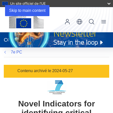
Un site officiel de l’UE
Skip to main content
Menu
(s’ouvre
dans
CORDIS
une
nouvelle
7e PC
fenêtre)
Contenu archivé le 2024-05-27
Novel Indicators for
identifying critical