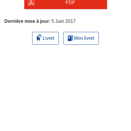
la
PDF
page
Dernière mise à jour:
5 Juin 2017
Livret
Mon livret