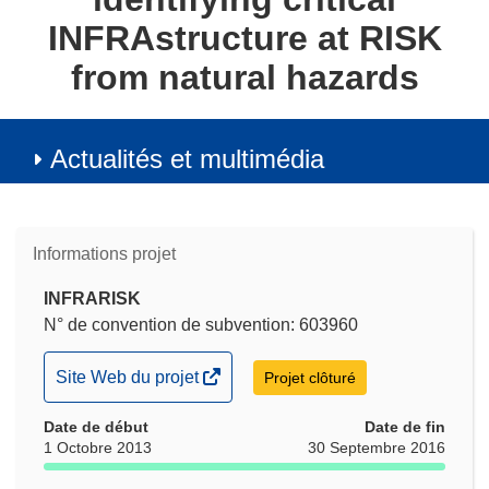
INFRAstructure at RISK
from natural hazards
Actualités et multimédia
Informations projet
INFRARISK
N° de convention de subvention: 603960
(s’ouvre
Site Web du projet
Projet clôturé
dans
Date de début
une
Date de fin
1 Octobre 2013
30 Septembre 2016
nouvelle
fenêtre)