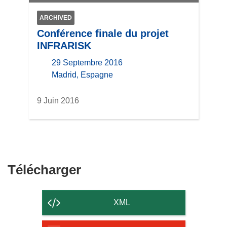
ARCHIVED
Conférence finale du projet
INFRARISK
29 Septembre 2016
location
Madrid, Espagne
9 Juin 2016
Télécharger
Télécharger
le
contenu
XML
de