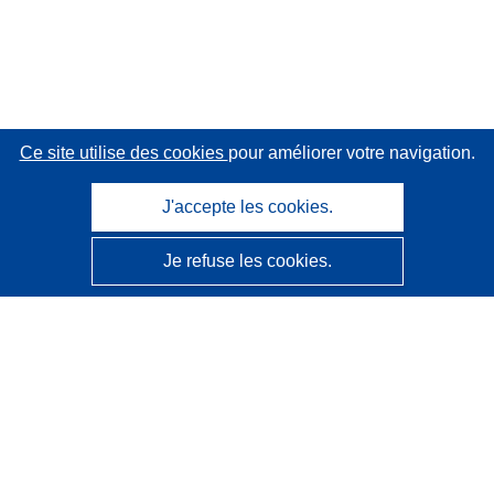
Ce site utilise des cookies
pour améliorer votre navigation.
J'accepte les cookies.
Je refuse les cookies.
CORDIS - Résultats de la recherche de l’UE
Ce site web est géré par l'
Office des publications de
l’Union européenne
Accessibilité
Classification semi-automatique des projets - Avis sur