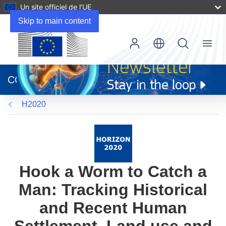
Un site officiel de l’UE
Skip to main content
Menu
(s’ouvre
dans
CORDIS
une
nouvelle
H2020
fenêtre)
Hook a Worm to Catch a
Man: Tracking Historical
and Recent Human