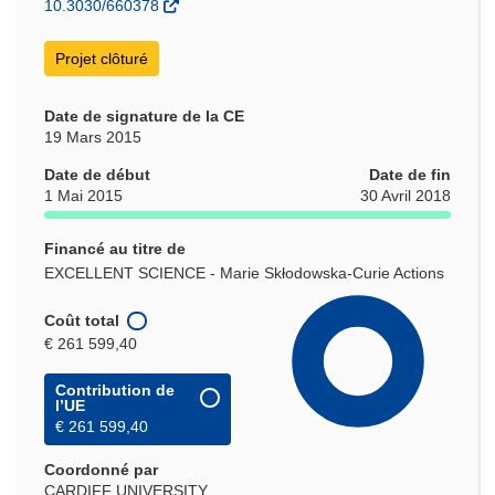
10.3030/660378
fenêtre)
Projet clôturé
Date de signature de la CE
19 Mars 2015
Date de début
Date de fin
1 Mai 2015
30 Avril 2018
Financé au titre de
EXCELLENT SCIENCE - Marie Skłodowska-Curie Actions
Coût total
€ 261 599,40
Contribution de
l’UE
€ 261 599,40
Coordonné par
CARDIFF UNIVERSITY