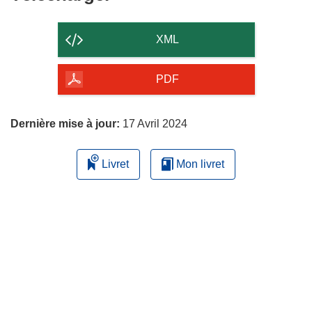
le
contenu
XML
de
la
PDF
page
Dernière mise à jour:
17 Avril 2024
Livret
Mon livret