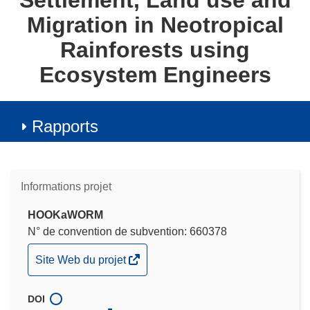
Settlement, Land use and
Migration in Neotropical
Rainforests using
Ecosystem Engineers
Rapports
Informations projet
HOOKaWORM
N° de convention de subvention: 660378
(s’ouvre
Site Web du projet
dans
une
DOI
nouvelle