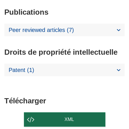
Publications
Peer reviewed articles (7)
Droits de propriété intellectuelle
Patent (1)
Télécharger
Télécharger
le
contenu
XML
de