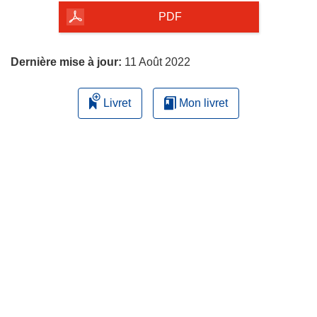
la
PDF
page
Dernière mise à jour:
11 Août 2022
Livret
Mon livret