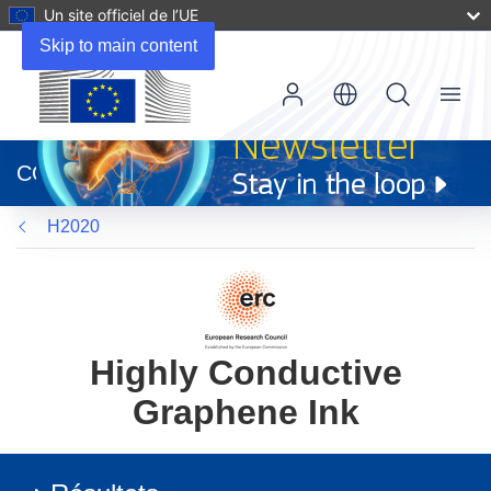
Un site officiel de l’UE
Skip to main content
Menu
(s’ouvre
dans
CORDIS
une
nouvelle
H2020
fenêtre)
Highly Conductive
Graphene Ink