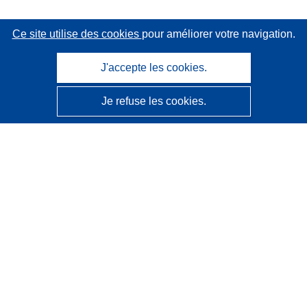
Ce site utilise des cookies
pour améliorer votre navigation.
J'accepte les cookies.
Je refuse les cookies.
CORDIS - Résultats de la recherche de l’UE
Ce site web est géré par l'
Office des publications de
l’Union européenne
Accessibilité
Classification semi-automatique des projets - Avis sur
l’explicabilité
Contactez nous