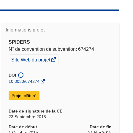
Informations projet
SPIDERS
N° de convention de subvention: 674274
(s’ouvre
Site Web du projet
dans
une
DOI
nouvelle
10.3030/674274
fenêtre)
Projet clôturé
Date de signature de la CE
23 Septembre 2015
Date de début
Date de fin
1 Octobre 2015
31 Mai 2018