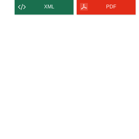
contenu
XML
PDF
de
la
page