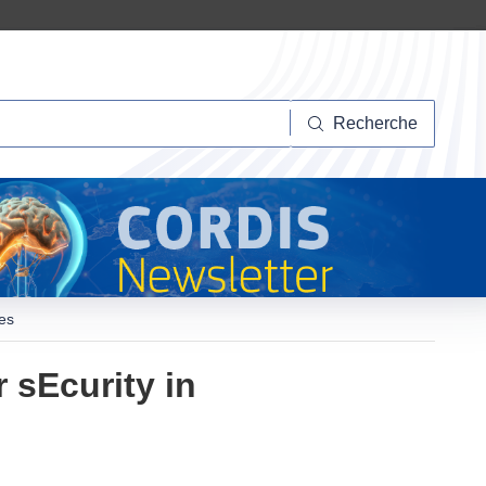
herche
Recherche
res
 sEcurity in