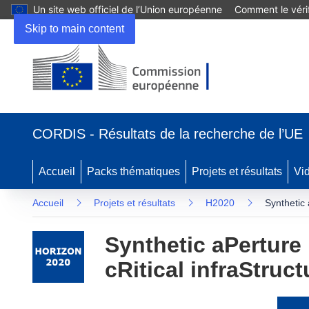
Un site web officiel de l’Union européenne
Comment le vérif
Skip to main content
(s’ouvre
dans
CORDIS - Résultats de la recherche de l’UE
une
nouvelle
fenêtre)
Accueil
Packs thématiques
Projets et résultats
Vi
Accueil
Projets et résultats
H2020
Synthetic 
Synthetic aPerture 
cRitical infraStruct