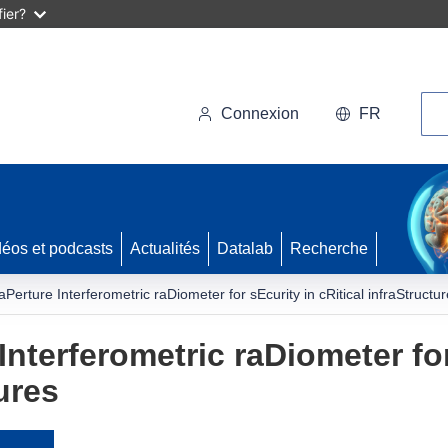
ier?
Rec
Connexion
FR
déos et podcasts
Actualités
Datalab
Recherche
aPerture Interferometric raDiometer for sEcurity in cRitical infraStructu
Interferometric raDiometer for
ures