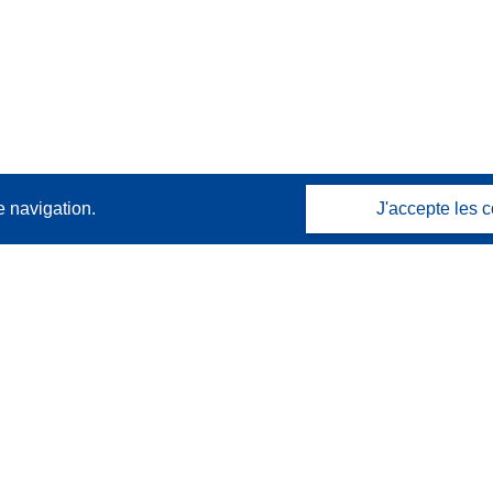
e navigation.
J'accepte les c
Contactez nous
Contacter notre Help Desk
Foire aux questions
(et leurs réponses)
Suivez-nous