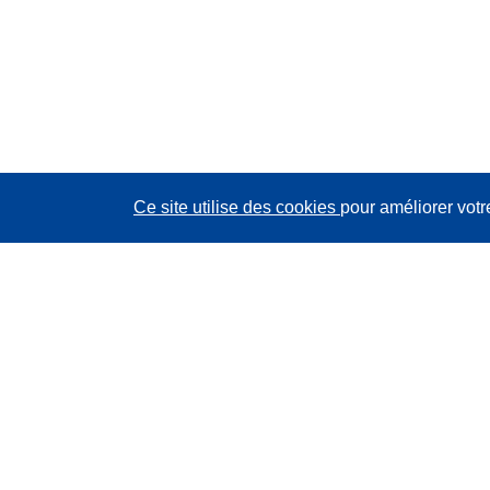
Ce site utilise des cookies
pour améliorer votr
CORDIS - Résultats de la recherche de l’UE
Ce site web est géré par l'
Office des publications de
l’Union européenne
Accessibilité