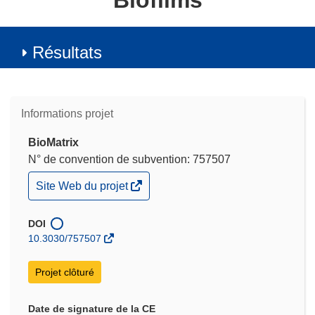
Biofilms
Résultats
Informations projet
BioMatrix
N° de convention de subvention: 757507
(s’ouvre
Site Web du projet
dans
une
nouvelle
DOI
fenêtre)
10.3030/757507
Projet clôturé
Date de signature de la CE