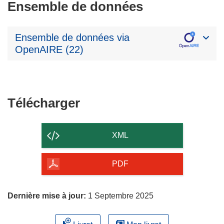
Ensemble de données
Ensemble de données via
OpenAIRE (22)
Télécharger
Télécharger
le
contenu
XML
de
la
PDF
page
Dernière mise à jour:
1 Septembre 2025