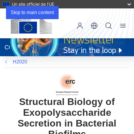
Un site officiel de l’UE
Skip to main content
Menu
(s’ouvre
dans
CORDIS
une
nouvelle
H2020
fenêtre)
Structural Biology of
Exopolysaccharide
Secretion in Bacterial