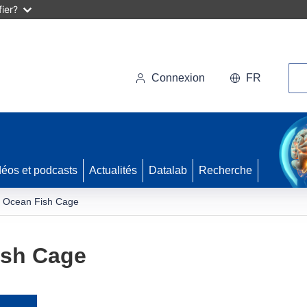
ier?
Rec
Connexion
FR
déos et podcasts
Actualités
Datalab
Recherche
 Ocean Fish Cage
ish Cage