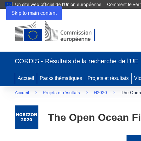
Un site web officiel de l’Union européenne
Comment le vérif
Skip to main content
(s’ouvre
dans
CORDIS - Résultats de la recherche de l’UE
une
nouvelle
fenêtre)
Accueil
Packs thématiques
Projets et résultats
Vi
Accueil
Projets et résultats
H2020
The Open
The Open Ocean F