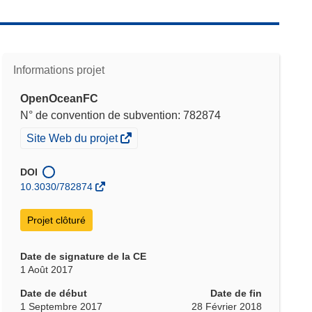
Informations projet
OpenOceanFC
N° de convention de subvention: 782874
(s’ouvre
Site Web du projet
dans
une
DOI
nouvelle
10.3030/782874
fenêtre)
Projet clôturé
Date de signature de la CE
1 Août 2017
Date de début
Date de fin
1 Septembre 2017
28 Février 2018