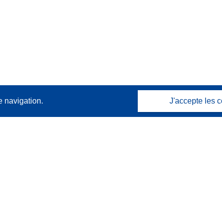
e navigation.
J'accepte les c
Contactez nous
Contacter notre Help Desk
Foire aux questions
(et leurs réponses)