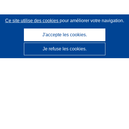
Ce site utilise des cookies
pour améliorer votre navigation.
J'accepte les cookies.
Je refuse les cookies.
CORDIS - Résultats de la recherche de l’UE
Ce site web est géré par l'
Office des publications de
l’Union européenne
Accessibilité
Classification semi-automatique des projets - Avis sur
l’explicabilité
Contactez nous