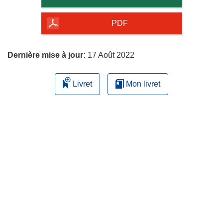
de
la
PDF
page
Dernière mise à jour:
17 Août 2022
Livret
Mon livret