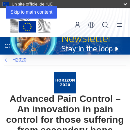
Un site officiel de l’UE
Skip to main content
Menu
(s’ouvre
dans
CORDIS
une
nouvelle
H2020
fenêtre)
Advanced Pain Control –
An innovation in pain
control for those suffering