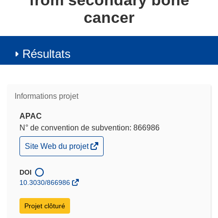
from secondary bone
cancer
Résultats
Informations projet
APAC
N° de convention de subvention: 866986
(s’ouvre
Site Web du projet
dans
une
nouvelle
DOI
fenêtre)
10.3030/866986
Projet clôturé