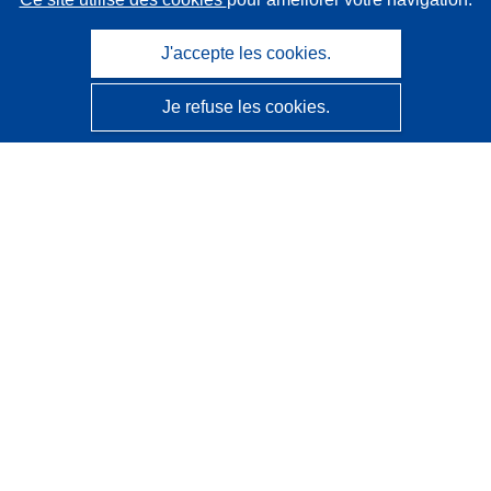
J'accepte les cookies.
Je refuse les cookies.
CORDIS - Résultats de la recherche de l’UE
Ce site web est géré par l'
Office des publications de
l’Union européenne
Accessibilité
Classification semi-automatique des projets - Avis sur
l’explicabilité
Contactez nous
Contacter notre Help Desk