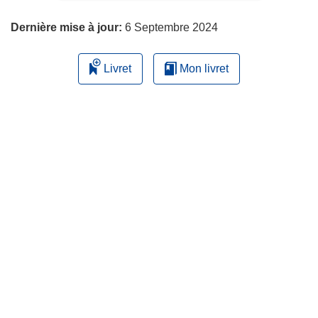
page
Dernière mise à jour:
6 Septembre 2024
Livret
Mon livret