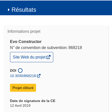
Résultats
Informations projet
Evo Constructor
N° de convention de subvention: 868218
(s’ouvre
Site Web du projet
dans
une
nouvelle
DOI
fenêtre)
10.3030/868218
Projet clôturé
Date de signature de la CE
12 Avril 2019