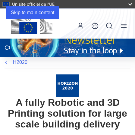
Un site officiel de l’UE
Skip to main content
Menu
(s’ouvre
dans
CORDIS
une
nouvelle
H2020
fenêtre)
A fully Robotic and 3D
Printing solution for large
scale building delivery