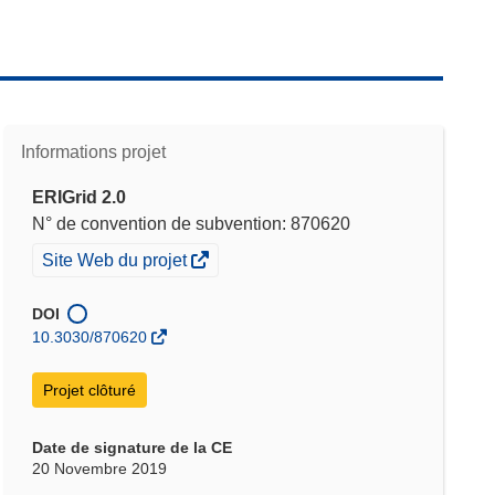
Informations projet
ERIGrid 2.0
N° de convention de subvention: 870620
(s’ouvre
Site Web du projet
dans
une
DOI
nouvelle
10.3030/870620
fenêtre)
Projet clôturé
Date de signature de la CE
20 Novembre 2019