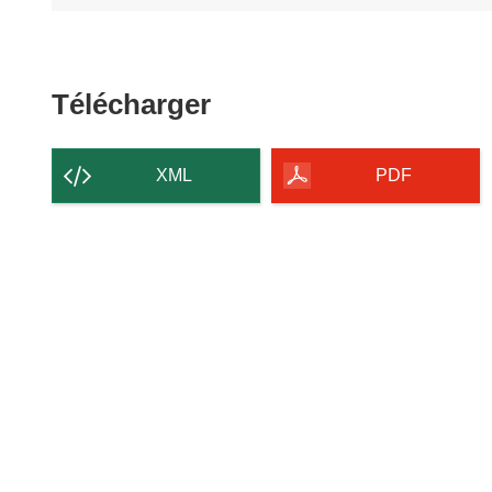
Télécharger
Télécharger
le
contenu
XML
PDF
de
la
page