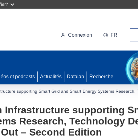
ier?
Rec
Connexion
FR
déos et podcasts
Actualités
Datalab
Recherche
tructure supporting Smart Grid and Smart Energy Systems Research, T
Infrastructure supporting S
ems Research, Technology D
l Out – Second Edition