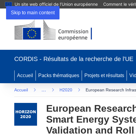
Un site web officiel de l’Union européenne
Comment le vérif
Skip to main content
(s’ouvre
dans
CORDIS - Résultats de la recherche de l’UE
une
nouvelle
fenêtre)
Accueil
Packs thématiques
Projets et résultats
Vi
…
Accueil
H2020
European Research Infras
European Research 
Smart Energy Syst
Validation and Rol