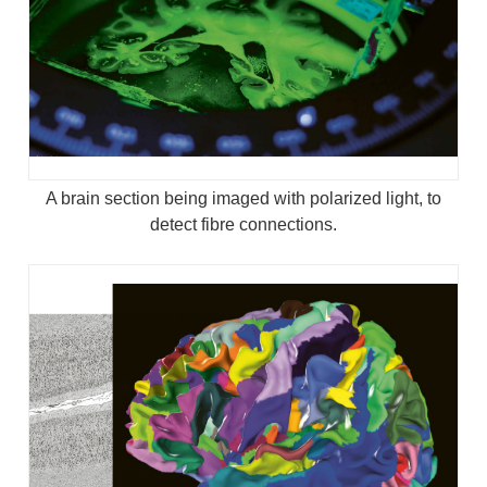
A brain section being imaged with polarized light, to
detect fibre connections.