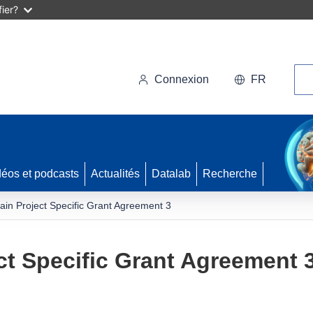
ier?
Rec
Connexion
FR
déos et podcasts
Actualités
Datalab
Recherche
in Project Specific Grant Agreement 3
t Specific Grant Agreement 