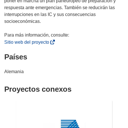
poner en marcha un plan paneuropeo de preparación y
respuesta ante emergencias. También se reducirán las
interrupciones en las IC y sus consecuencias
socioeconómicas.
(
Sitio web del proyecto
s
Países
e
a
b
Alemania
r
i
Proyectos conexos
r
á
e
n
u
n