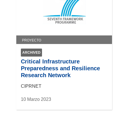
a
n
u
e
v
a
PROYECTO
v
e
ARCHIVED
n
Critical Infrastructure
t
Preparedness and Resilience
a
Research Network
n
a
CIPRNET
)
10 Marzo 2023