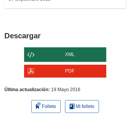
Descargar
Descargar
el
contenido
XML
de
la
PDF
página
Última actualización:
19 Mayo 2016
Folleto
Mi folleto