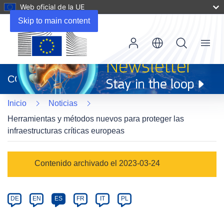
Web oficial de la UE
Skip to main content
Menu
(se
abrirá
CORDIS
en
una
Inicio
Noticias
nueva
ventana)
Herramientas y métodos nuevos para proteger las
infraestructuras críticas europeas
Article
Contenido archivado el 2023-03-24
Category
Article
DE
EN
ES
FR
IT
PL
available
in