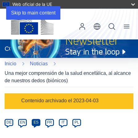
Web oficial de la UE
Skip to main content
Menu
(se
abrirá
CORDIS
en
una
Inicio
Noticias
nueva
ventana)
Una mejor comprensión de la salud encefálica, al alcance
de nuestros dedos (biónicos)
Article
Contenido archivado el 2023-04-03
Category
Article
DE
EN
ES
FR
IT
PL
available
in