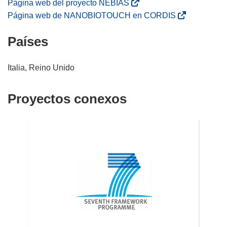
(
Página web del proyecto NEBIAS
s
(
Página web de NANOBIOTOUCH en CORDIS
e
s
Países
a
e
b
a
r
b
Italia, Reino Unido
i
r
r
i
Proyectos conexos
á
r
e
á
n
e
u
n
n
u
a
n
n
a
u
n
e
u
v
e
a
v