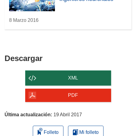
8 Marzo 2016
Descargar
Descargar
el
contenido
XML
de
la
PDF
página
Última actualización:
19 Abril 2017
Folleto
Mi folleto