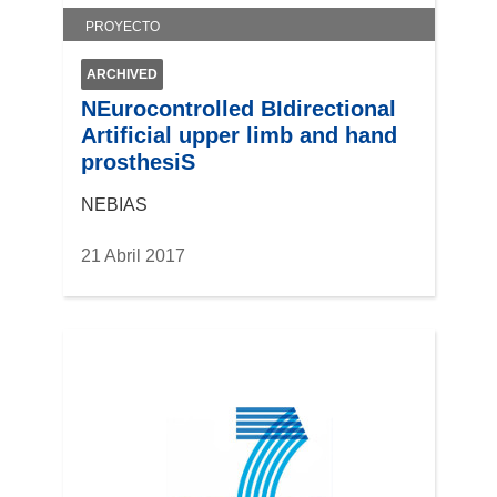
v
a
PROYECTO
e
v
n
e
ARCHIVED
t
n
NEurocontrolled BIdirectional
a
t
Artificial upper limb and hand
n
a
prosthesiS
a
n
)
a
NEBIAS
)
21 Abril 2017