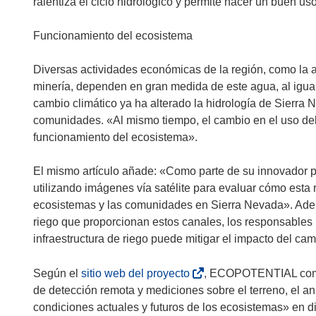
b
ralentiza el ciclo hidrológico y permite hacer un buen us
r
i
Funcionamiento del ecosistema
r
á
Diversas actividades económicas de la región, como la agri
e
minería, dependen en gran medida de este agua, al igual
n
cambio climático ya ha alterado la hidrología de Sierra 
u
comunidades. «Al mismo tiempo, el cambio en el uso del su
n
funcionamiento del ecosistema».
a
n
El mismo artículo añade: «Como parte de su innovado
u
utilizando imágenes vía satélite para evaluar cómo esta 
e
ecosistemas y las comunidades en Sierra Nevada». Ademá
v
riego que proporcionan estos canales, los responsable
a
infraestructura de riego puede mitigar el impacto del cam
v
e
(
Según el
sitio web del proyecto
, ECOPOTENTIAL combi
n
s
de detección remota y mediciones sobre el terreno, el aná
t
e
condiciones actuales y futuros de los ecosistemas» en di