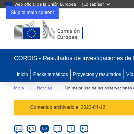
Web oficial de la Unión Europea
¿Lo sabías?
Skip to main content
(se
abrirá
CORDIS - Resultados de investigaciones de 
en
una
nueva
Inicio
Packs temáticos
Proyectos y resultados
Víd
ventana)
Inicio
Noticias
Un mejor uso de las observaciones d
Article
Contenido archivado el 2023-04-12
Category
Article
DE
EN
ES
FR
IT
PL