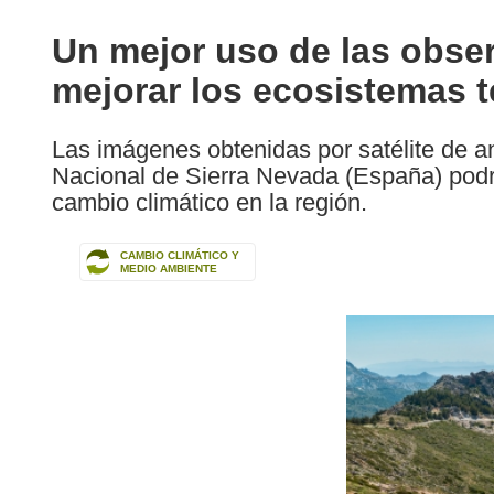
available
in
Un mejor uso de las obser
the
mejorar los ecosistemas t
following
languages:
Las imágenes obtenidas por satélite de a
Nacional de Sierra Nevada (España) podría
cambio climático en la región.
CAMBIO CLIMÁTICO Y
MEDIO AMBIENTE