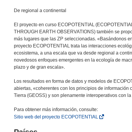
a
a
n
b
De regional a continental
a
r
)
i
El proyecto en curso ECOPOTENTIAL (ECOPOTEN
r
THROUGH EARTH OBSERVATIONS) también se propone d
á
más lugares que las ZP seleccionadas. «Basándonos en l
e
proyecto ECOPOTENTIAL trata las interacciones ecológic
n
ecosistema, a una escala que va desde regional a conti
u
novedosos enfoques emergentes en la ecología de macro
n
plazo y de gran escala».
a
n
Los resultados en forma de datos y modelos de ECOPO
u
abiertas, «coherentes con los principios de información
e
Tierra (GEOSS) y son plenamente interoperativos con l
v
a
v
(
Sitio web del proyecto ECOPOTENTIAL
e
s
Países
n
e