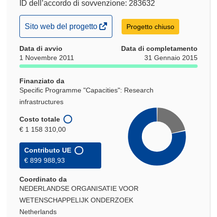
ID dell’accordo di sovvenzione: 283632
(si
Sito web del progetto
Progetto chiuso
apre
Data di avvio
in
Data di completamento
1 Novembre 2011
31 Gennaio 2015
una
nuova
Finanziato da
finestra)
Specific Programme "Capacities": Research
infrastructures
Costo totale
€ 1 158 310,00
Contributo UE
€ 899 988,93
Coordinato da
NEDERLANDSE ORGANISATIE VOOR
WETENSCHAPPELIJK ONDERZOEK
Netherlands