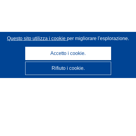
Questo sito utilizza i cookie
per migliorare l'esplorazione.
Accetto i cookie.
Rifiuto i cookie.
CORDIS - Risultati della ricerca dell’UE
Questo sito web è gestito dall'
Ufficio delle pubblicazioni
dell'Unione europea
Accessibilità
Classificazione semi-automatica dei progetti - Informativa
sulla spiegabilità