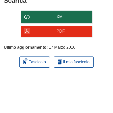
Scarica
Scarica
il
contenuto
XML
della
pagina
PDF
Ultimo aggiornamento:
17 Marzo 2016
Fascicolo
Il mio fascicolo