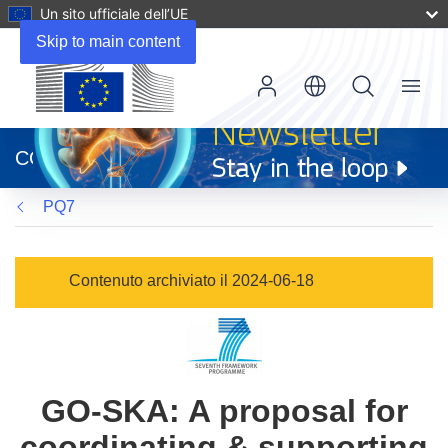
Un sito ufficiale dell’UE
Skip to main content
Menu
(si
apre
CORDIS
in
una
PQ7
nuova
finestra)
Contenuto archiviato il 2024-06-18
GO-SKA: A proposal for
coordinating & supporting