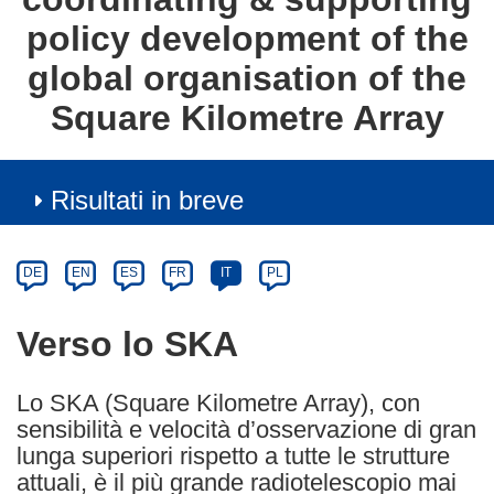
policy development of the
global organisation of the
Square Kilometre Array
Risultati in breve
Article
Category
Article
DE
EN
ES
FR
IT
PL
available
in
Verso lo SKA
the
following
Lo SKA (Square Kilometre Array), con
languages:
sensibilità e velocità d’osservazione di gran
lunga superiori rispetto a tutte le strutture
attuali, è il più grande radiotelescopio mai