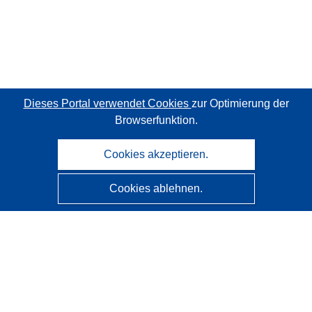
Dieses Portal verwendet Cookies
zur Optimierung der
Browserfunktion.
Cookies akzeptieren.
Cookies ablehnen.
CORDIS - Forschungsergebnisse der EU
Diese Website wird vom
Amt für Veröffentlichungen der
Europäischen Union
verwaltet.
Barrierefreiheit