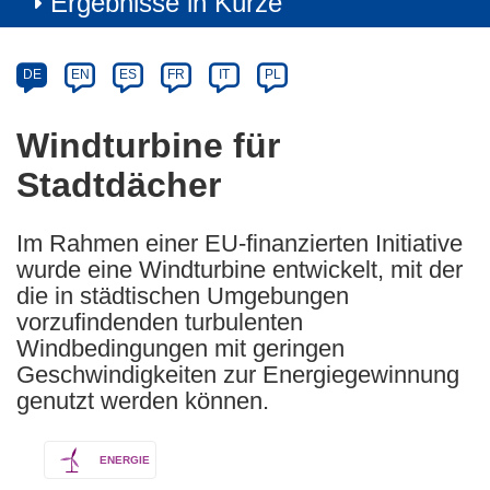
Ergebnisse in Kürze
Article
Category
Article
DE
EN
ES
FR
IT
PL
available
in
Windturbine für
the
Stadtdächer
following
languages:
Im Rahmen einer EU-finanzierten Initiative
wurde eine Windturbine entwickelt, mit der
die in städtischen Umgebungen
vorzufindenden turbulenten
Windbedingungen mit geringen
Geschwindigkeiten zur Energiegewinnung
genutzt werden können.
ENERGIE