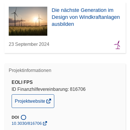
Die nächste Generation im
Design von Windkraftanlagen
ausbilden
23 September 2024
Projektinformationen
EOLI FPS
ID Finanzhilfevereinbarung: 816706
(öffnet
Projektwebsite
in
neuem
DOI
Fenster)
10.3030/816706