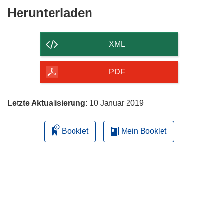
Den
Herunterladen
Inhalt
der
XML
Seite
herunterladen
PDF
Letzte Aktualisierung:
10 Januar 2019
Booklet
Mein Booklet