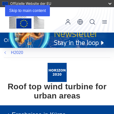
Offizielle Website der EU
Skip to main content
Menu
(öffnet
in
CORDIS
neuem
Fenster)
H2020
Roof top wind turbine for
urban areas