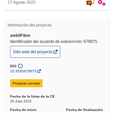
27 Agosto 2025
Información del proyecto
ambliFibre
Identificador del acuerdo de subvención: 678875
(se
Sitio web del proyecto
abrirá
en
DOI
una
10.3030/678875
nueva
ventana)
Proyecto cerrado
Fecha de la firma de la CE
20 Julio 2015
Fecha de inicio
Fecha de finalización