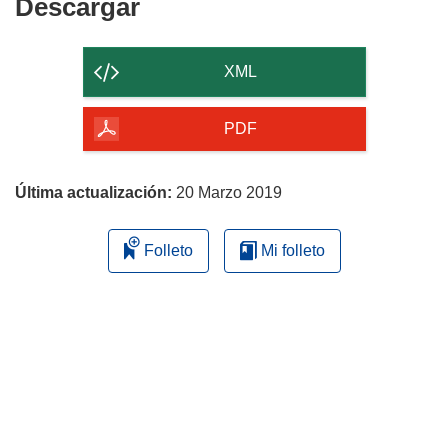
Descargar
Descargar
el
contenido
XML
de
la
PDF
página
Última actualización:
20 Marzo 2019
Folleto
Mi folleto