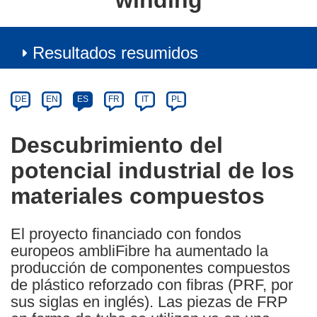
winding
Resultados resumidos
Article
Category
Article
DE
EN
ES
FR
IT
PL
available
in
Descubrimiento del
the
potencial industrial de los
following
languages:
materiales compuestos
El proyecto financiado con fondos
europeos ambliFibre ha aumentado la
producción de componentes compuestos
de plástico reforzado con fibras (PRF, por
sus siglas en inglés). Las piezas de FRP