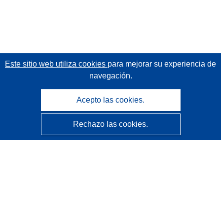
Este sitio web utiliza cookies
para mejorar su experiencia de
navegación.
Acepto las cookies.
Rechazo las cookies.
CORDIS - Resultados de investigaciones de la UE
La
Oficina de Publicaciones de la Unión Europea
gestiona este sitio web.
Accesibilidad