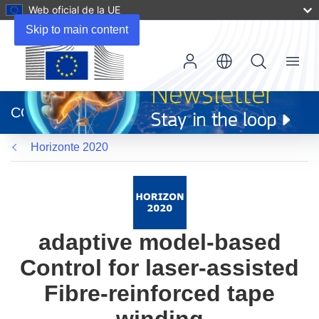
Web oficial de la UE
Skip to main content
Menu
(se
abrirá
CORDIS
en
una
Horizonte 2020
nueva
ventana)
adaptive model-based
Control for laser-assisted
Fibre-reinforced tape