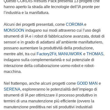
Questo CORDIS Results Pack presenta 13 progetti che
n
hanno aperto la strada alle tecnologie dell’IA pronte per
u
l’industria e la manifattura.
o
v
Alcuni dei progetti presentati, come
COROMA
e
a
MONSOON
indagano sui modi attraverso cui l’uso degli
f
strumenti di IA e i robot di fabbricazione avanzata, dotati di
i
sensori e in grado di adattarsi all’ambiente manifatturiero,
n
possano aumentare la produttività della produzione,
e
mentre altri, tra cui
Factory2Fit
,
MANUWORK
e
THOMAS
,
s
indagano sulla complementarietà e sul potenziale di
t
interazione della collaborazione uomo-robot e robot-
r
macchina.
a
)
Nel frattempo, anche alcuni progetti come
GO0D MAN
e
SERENA
, esploreranno le potenzialità dell’impiego di
strumenti di IA per ottimizzare il processo produttivo in
termini di una manutenzione più efficiente (ovvero la
manutenzione predittiva nei siti produttivi industriali