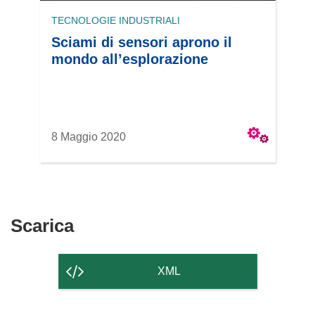
TECNOLOGIE INDUSTRIALI
Sciami di sensori aprono il
mondo all’esplorazione
8 Maggio 2020
Scarica
Scarica
il
contenuto
XML
della
pagina