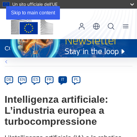
Un sito ufficiale dell’UE
Skip to main content
Menu
(si
apre
CORDIS
in
una
nuova
Article
finestra)
Category
Article
DE
EN
ES
FR
IT
PL
available
in
Intelligenza artificiale:
the
L’industria europea a
following
languages:
turbocompressione