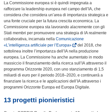
La Commissione europea si è quindi impegnata a
rafforzare la leadership europea nel campo dell’IA, che
considera che considera un’area di importanza strategica e
una fonte cruciale per la futura crescita economica. La
Commissione europea sta lavorando alacremente con gli
Stati membri per promuovere una strategia di IA realmente
collaborativa, incarnata nella
Comunicazione
(
«L’intelligenza artificiale per l’Europa»
del 2018, che
s
sottolinea inoltre l’importanza dell’IA nella produzione
i
europea. La Commissione ha anche aumentato in modo
a
massiccio il finanziamento della ricerca sull’IA attraverso il
p
programma Orizzonte 2020, con uno stanziamento di 1,5
r
miliardi di euro per il periodo 2018–2020, e continuerà a
e
finanziare la ricerca e le applicazioni dell’IA attraverso i
i
programmi Orizzonte Europa ed Europa Digitale.
n
13 progetti pionieristici
u
n
a