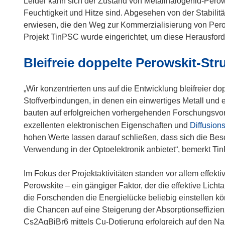
Leider kann sich der Zustand von Metallhalogenid-Perows
Feuchtigkeit und Hitze sind. Abgesehen von der Stabilität
erwiesen, die den Weg zur Kommerzialisierung von Perow
Projekt TinPSC wurde eingerichtet, um diese Herausfo
Bleifreie doppelte Perowskit-Str
„Wir konzentrierten uns auf die Entwicklung bleifreier d
Stoffverbindungen, in denen ein einwertiges Metall und e
bauten auf erfolgreichen vorhergehenden Forschungsvorh
exzellenten elektronischen Eigenschaften und
Diffusion
hohen Werte lassen darauf schließen, dass sich die Besc
Verwendung in der Optoelektronik anbietet“, bemerkt T
Im Fokus der Projektaktivitäten standen vor allem effekt
Perowskite – ein gängiger Faktor, der die effektive Lich
die Forschenden die Energielücke beliebig einstellen kö
die Chancen auf eine Steigerung der Absorptionseffizien
Cs2AgBiBr6 mittels Cu-Dotierung erfolgreich auf den Nah