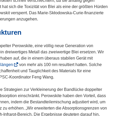
kiten schnell verschlechtern, da sie anfällig gegen
F
 hat sich die Toxizität von Blei als eine der größten Hürden
e
skit versperrt. Das Marie-Skłodowska-Curie-finanzierte
n
rderungen anzugehen.
s
ukturen
t
e
r
oppelter Perowskite, eine völlig neue Generation von
)
in dreiwertiges Metall das zweiwertige Blei ersetzen. Wir
aben auf, die in einem überaus stabilen Gerät mit
(
slängen
von mehr als 100 nm resultiert hatten. Solche
ö
haffenheit und Tauglichkeit des Materials für eine
f
inPSC-Koordinator Feng Wang.
f
n
ive Strategien zur Verkleinerung der Bandlücke doppelter
e
tabsorption einschränkt. Perowskite haben den Vorteil, dass
t
nnen, indem die Bestandteilemischung adjustiert wird, um
i
z zu erhöhen. „Wir erweiterten die Absorptionsgrenzen von
n
-Infrarot-Bereich. Die Ergebnisse deuteten darauf hin,