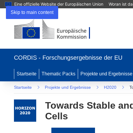
Eine offizielle Website der Europäischen Union
Woran ist d
Skip to main content
(öffnet
in
CORDIS - Forschungsergebnisse der EU
neuem
Fenster)
Startseite
Thematic Packs
Projekte und Ergebnisse
Startseite
Projekte und Ergebnisse
H2020
T
Towards Stable and
Cells