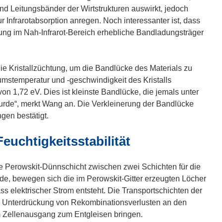
n
nd Leitungsbänder der Wirtstrukturen auswirkt, jedoch
e
r Infrarotabsorption anregen. Noch interessanter ist, dass
u
ung im Nah-Infrarot-Bereich erhebliche Bandladungsträger
e
m
F
ie Kristallzüchtung, um die Bandlücke des Materials zu
e
umstemperatur und -geschwindigkeit des Kristalls
n
on 1,72 eV. Dies ist kleinste Bandlücke, die jemals unter
s
de“, merkt Wang an. Die Verkleinerung der Bandlücke
t
en bestätigt.
e
uchtigkeitsstabilität
r
)
ine Perowskit-Dünnschicht zwischen zwei Schichten für die
de, bewegen sich die im Perowskit-Gitter erzeugten Löcher
s elektrischer Strom entsteht. Die Transportschichten der
e Unterdrückung von Rekombinationsverlusten an den
m Zellenausgang zum Entgleisen bringen.