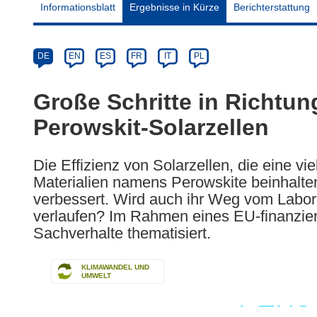
Informationsblatt
Ergebnisse in Kürze
Berichterstattung
Article
Category
Article
DE
EN
ES
FR
IT
PL
available
in
Große Schritte in Richtung 
the
Perowskit-Solarzellen
following
languages:
Die Effizienz von Solarzellen, die eine vi
Materialien namens Perowskite beinhalten,
verbessert. Wird auch ihr Weg vom Labor 
verlaufen? Im Rahmen eines EU-finanzier
Sachverhalte thematisiert.
KLIMAWANDEL UND
UMWELT