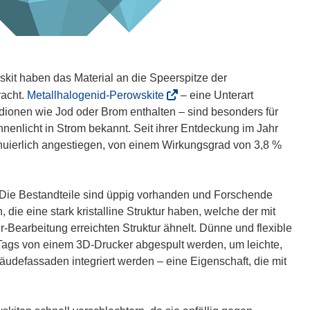
kit haben das Material an die Speerspitze der
(
racht.
Metallhalogenid-Perowskite
– eine Unterart
ö
idionen wie Jod oder Brom enthalten – sind besonders für
f
nenlicht in Strom bekannt. Seit ihrer Entdeckung im Jahr
f
tinuierlich angestiegen, von einem Wirkungsgrad von 3,8 %
n
e
t
 Die Bestandteile sind üppig vorhanden und Forschende
i
die eine stark kristalline Struktur haben, welche der mit
n
-Bearbeitung erreichten Struktur ähnelt. Dünne und flexible
n
Tags von einem 3D-Drucker abgespult werden, um leichte,
e
äudefassaden integriert werden – eine Eigenschaft, die mit
u
e
m