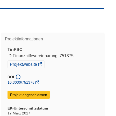
Projektinformationen
TinPSC
ID Finanzhilfevereinbarung: 751375
(öffnet
Projektwebsite
in
neuem
DOI
Fenster)
10.3030/751375
Projekt abgeschlossen
EK-Unterschriftsdatum
17 März 2017