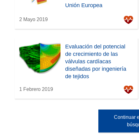
Unión Europea
n
u
2 Mayo 2019
e
v
a
v
Evaluación del potencial
e
de crecimiento de las
n
válvulas cardíacas
t
diseñadas por ingeniería
a
de tejidos
n
a
1 Febrero 2019
)
Continuar e
búsq