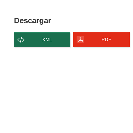
Descargar
Descargar
el
contenido
XML
PDF
de
la
página