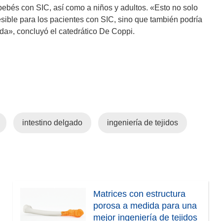
v
bebés con SIC, así como a niños y adultos. «Esto no solo
a
sible para los pacientes con SIC, sino que también podría
v
ida», concluyó el catedrático De Coppi.
e
n
t
a
n
a
)
intestino delgado
ingeniería de tejidos
Matrices con estructura
porosa a medida para una
mejor ingeniería de tejidos