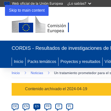
Web oficial de la Unión Europea
¿Lo sabías?
Skip to main content
(se
abrirá
CORDIS - Resultados de investigaciones de 
en
una
nueva
Inicio
Packs temáticos
Proyectos y resultados
Víd
ventana)
Inicio
Noticias
Un tratamiento prometedor para el s
Article
Contenido archivado el 2024-04-19
Category
Article
DE
EN
ES
FR
IT
PL