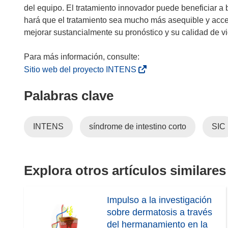
)
del equipo. El tratamiento innovador puede beneficiar a 
hará que el tratamiento sea mucho más asequible y acce
mejorar sustancialmente su pronóstico y su calidad de v
(
Sitio web del proyecto INTENS
s
Palabras clave
e
a
b
INTENS
síndrome de intestino corto
SIC
r
i
r
á
Explora otros artículos similares
e
n
Impulso a la investigación
u
sobre dermatosis a través
n
del hermanamiento en la
a