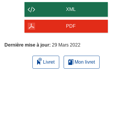
contenu
XML
de
la
PDF
page
Dernière mise à jour:
29 Mars 2022
Livret
Mon livret