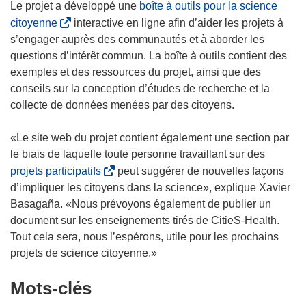
Le projet a développé une
boîte à outils pour la science
(
citoyenne
interactive en ligne afin d’aider les projets à
s
s’engager auprès des communautés et à aborder les
’
questions d’intérêt commun. La boîte à outils contient des
o
exemples et des ressources du projet, ainsi que des
u
conseils sur la conception d’études de recherche et la
v
collecte de données menées par des citoyens.
r
e
«Le site web du projet contient également une section par
d
le biais de laquelle toute personne travaillant sur des
a
(
projets participatifs
peut suggérer de nouvelles façons
n
s
d’impliquer les citoyens dans la science», explique Xavier
s
’
Basagaña. «Nous prévoyons également de publier un
u
o
document sur les enseignements tirés de CitieS-Health.
n
u
Tout cela sera, nous l’espérons, utile pour les prochains
e
v
projets de science citoyenne.»
n
r
Mots‑clés
o
e
u
d