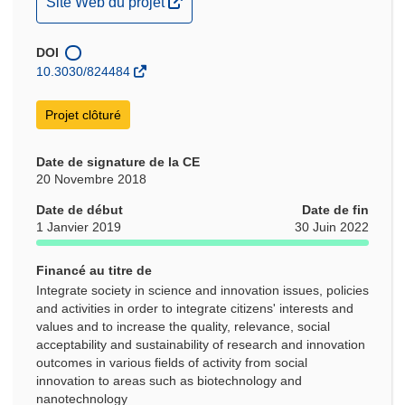
(s’ouvre
Site Web du projet
dans
une
DOI
nouvelle
10.3030/824484
fenêtre)
Projet clôturé
Date de signature de la CE
20 Novembre 2018
Date de début
Date de fin
1 Janvier 2019
30 Juin 2022
Financé au titre de
Integrate society in science and innovation issues, policies
and activities in order to integrate citizens' interests and
values and to increase the quality, relevance, social
acceptability and sustainability of research and innovation
outcomes in various fields of activity from social
innovation to areas such as biotechnology and
nanotechnology