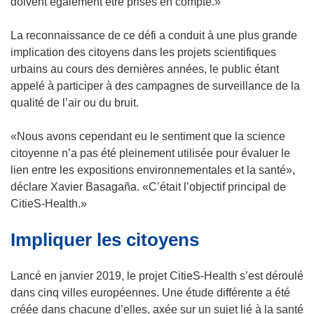
u
doivent également être prises en compte.»
r
v
e
r
La reconnaissance de ce défi a conduit à une plus grande
d
e
implication des citoyens dans les projets scientifiques
a
d
urbains au cours des dernières années, le public étant
n
a
appelé à participer à des campagnes de surveillance de la
s
n
qualité de l’air ou du bruit.
u
s
n
u
«Nous avons cependant eu le sentiment que la science
e
n
citoyenne n’a pas été pleinement utilisée pour évaluer le
n
e
lien entre les expositions environnementales et la santé»,
o
n
déclare Xavier Basagaña. «C’était l’objectif principal de
u
o
CitieS-Health.»
v
u
Impliquer les citoyens
e
v
l
e
l
l
Lancé en janvier 2019, le projet CitieS-Health s’est déroulé
e
l
dans cinq villes européennes. Une étude différente a été
f
e
créée dans chacune d’elles, axée sur un sujet lié à la santé