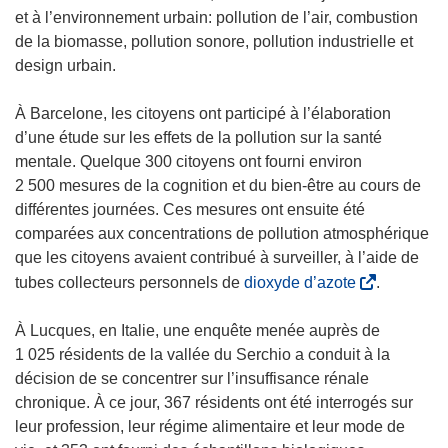
e
f
et à l’environnement urbain: pollution de l’air, combustion
n
e
de la biomasse, pollution sonore, pollution industrielle et
ê
n
design urbain.
t
ê
r
t
À Barcelone, les citoyens ont participé à l’élaboration
e
r
d’une étude sur les effets de la pollution sur la santé
)
e
mentale. Quelque 300 citoyens ont fourni environ
)
2 500 mesures de la cognition et du bien-être au cours de
différentes journées. Ces mesures ont ensuite été
comparées aux concentrations de pollution atmosphérique
que les citoyens avaient contribué à surveiller, à l’aide de
(
tubes collecteurs personnels de
dioxyde d’azote
.
s
’
À Lucques, en Italie, une enquête menée auprès de
o
1 025 résidents de la vallée du Serchio a conduit à la
u
décision de se concentrer sur l’insuffisance rénale
v
chronique. À ce jour, 367 résidents ont été interrogés sur
r
leur profession, leur régime alimentaire et leur mode de