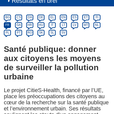
Résultats en bref
Article
Category
Article
BG
CS
DA
DE
EL
EN
ES
ET
FI
available
FR
GA
HR
HU
IT
LT
LV
MT
NL
in
PL
PT
RO
SK
SL
SV
the
following
Santé publique: donner
languages:
aux citoyens les moyens
de surveiller la pollution
urbaine
Le projet CitieS-Health, financé par l’UE,
place les préoccupations des citoyens au
cœur de la recherche sur la santé publique
et l’environnement urbain. Ses résultats