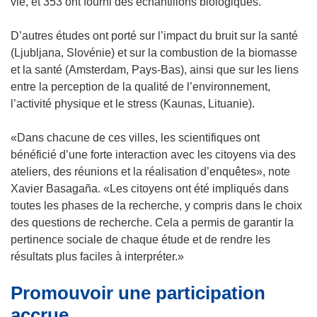
e
vie, et 353 ont fourni des échantillons biologiques.
d
a
D’autres études ont porté sur l’impact du bruit sur la santé
n
(Ljubljana, Slovénie) et sur la combustion de la biomasse
s
et la santé (Amsterdam, Pays-Bas), ainsi que sur les liens
u
entre la perception de la qualité de l’environnement,
n
l’activité physique et le stress (Kaunas, Lituanie).
e
n
«Dans chacune de ces villes, les scientifiques ont
o
bénéficié d’une forte interaction avec les citoyens via des
u
ateliers, des réunions et la réalisation d’enquêtes», note
v
Xavier Basagaña. «Les citoyens ont été impliqués dans
e
toutes les phases de la recherche, y compris dans le choix
l
des questions de recherche. Cela a permis de garantir la
l
pertinence sociale de chaque étude et de rendre les
e
résultats plus faciles à interpréter.»
f
Promouvoir une participation
e
n
accrue