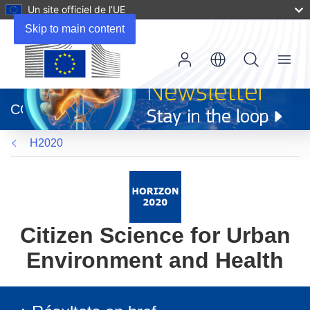
Un site officiel de l’UE
Skip to main content
Menu
(s’ouvre
dans
CORDIS
une
nouvelle
H2020
fenêtre)
Citizen Science for Urban
Environment and Health