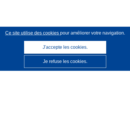
Ce site utilise des cookies
pour améliorer votre navigation.
J'accepte les cookies.
Je refuse les cookies.
CORDIS - Résultats de la recherche de l’UE
Ce site web est géré par l'
Office des publications de
l’Union européenne
Accessibilité
Classification semi-automatique des projets - Avis sur
l’explicabilité