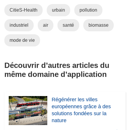
v
a
CitieS-Health
urbain
pollution
e
n
l
s
industriel
air
santé
biomasse
l
u
e
n
f
e
mode de vie
e
n
n
o
ê
u
Découvrir d’autres articles du
t
v
même domaine d’application
r
e
e
l
)
l
e
Régénérer les villes
f
européennes grâce à des
e
solutions fondées sur la
n
nature
ê