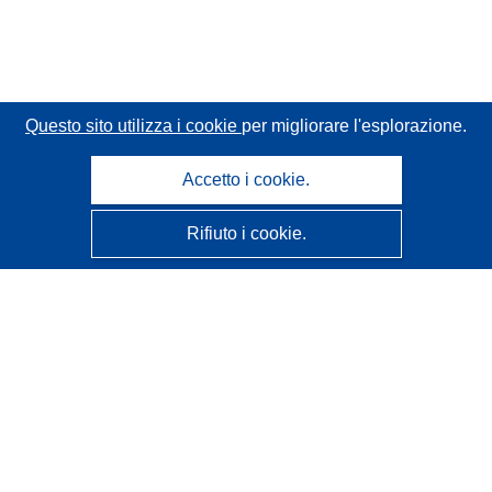
Questo sito utilizza i cookie
per migliorare l'esplorazione.
Accetto i cookie.
Rifiuto i cookie.
CORDIS - Risultati della ricerca dell’UE
Questo sito web è gestito dall'
Ufficio delle pubblicazioni
dell'Unione europea
Accessibilità
Classificazione semi-automatica dei progetti - Informativa
sulla spiegabilità