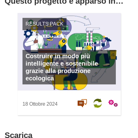
Questo progetto è apparso in…
RESULTS PACK
Costruire in modo più
intelligente e sostenibile
grazie alla produzione
ecologica
18 Ottobre 2024
Scarica
Scarica