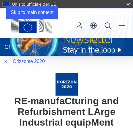
Un sito ufficiale dell’UE
Skip to main content
Menu
(si
apre
CORDIS
in
una
Orizzonte 2020
nuova
finestra)
RE-manufaCturing and
Refurbishment LArge
Industrial equipMent