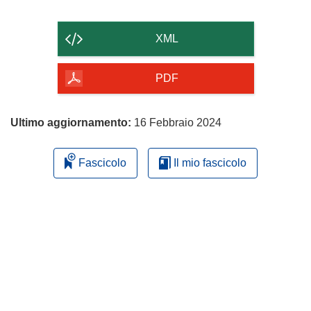
il
contenuto
XML
della
pagina
PDF
Ultimo aggiornamento:
16 Febbraio 2024
Fascicolo
Il mio fascicolo