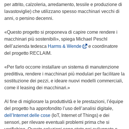
a
per attrito, calzoleria, arredamento, tessile e produzione di
p
lavastoviglie) che utilizzano spesso macchinari vecchi di
r
anni, o persino decenni.
e
i
«Questo progetto si proponeva di capire come rendere i
n
macchinari più sostenibili», spiega Michael Peschl
u
(
dell’azienda tedesca
Harms & Wende
e coordinatore
n
s
del progetto RECLAIM.
a
i
n
a
«Per farlo occorre installare un sistema di manutenzione
u
p
predittiva, rendere i macchinari più modulari per facilitare la
o
r
sostituzione dei pezzi, e ideare nuovi modelli commerciali,
v
e
come il leasing dei macchinari.»
a
i
f
n
Al fine di migliorare la produttività e le prestazioni, l’équipe
i
u
del progetto ha approfondito l’uso dell’analisi digitale,
n
n
dell’Internet delle cose
(IoT, Internet of Things) e dei
e
a
sensori, per rilevare eventuali problemi prima che si
s
n