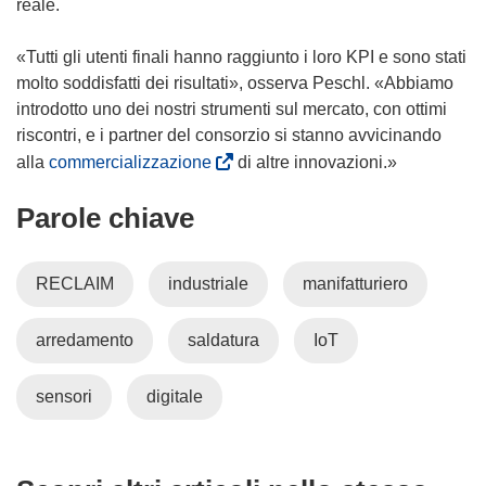
reale.
«Tutti gli utenti finali hanno raggiunto i loro KPI e sono stati
molto soddisfatti dei risultati», osserva Peschl. «Abbiamo
introdotto uno dei nostri strumenti sul mercato, con ottimi
riscontri, e i partner del consorzio si stanno avvicinando
(
alla
commercializzazione
di altre innovazioni.»
s
Parole chiave
i
a
p
RECLAIM
industriale
manifatturiero
r
e
arredamento
saldatura
IoT
i
n
u
sensori
digitale
n
a
n