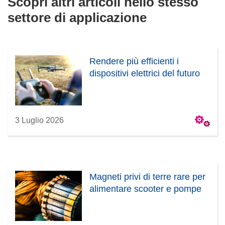
Scopri altri articoli nello stesso
u
settore di applicazione
o
v
a
f
Rendere più efficienti i
i
dispositivi elettrici del futuro
n
e
s
t
3 Luglio 2026
r
a
)
Magneti privi di terre rare per
alimentare scooter e pompe