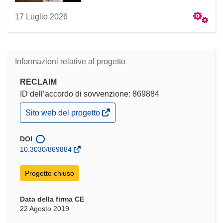
17 Luglio 2026
Informazioni relative al progetto
RECLAIM
ID dell’accordo di sovvenzione: 869884
(si
Sito web del progetto
apre
in
una
DOI
nuova
10.3030/869884
finestra)
Progetto chiuso
Data della firma CE
22 Agosto 2019