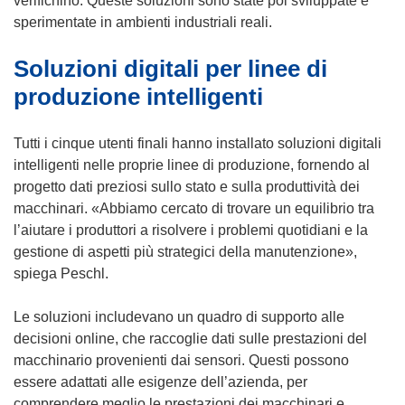
verifichino. Queste soluzioni sono state poi sviluppate e
t
u
sperimentate in ambienti industriali reali.
r
o
Soluzioni digitali per linee di
a
v
)
a
produzione intelligenti
f
i
Tutti i cinque utenti finali hanno installato soluzioni digitali
n
intelligenti nelle proprie linee di produzione, fornendo al
e
progetto dati preziosi sullo stato e sulla produttività dei
s
macchinari. «Abbiamo cercato di trovare un equilibrio tra
t
l’aiutare i produttori a risolvere i problemi quotidiani e la
r
gestione di aspetti più strategici della manutenzione»,
a
spiega Peschl.
)
Le soluzioni includevano un quadro di supporto alle
decisioni online, che raccoglie dati sulle prestazioni del
macchinario provenienti dai sensori. Questi possono
essere adattati alle esigenze dell’azienda, per
comprendere meglio le prestazioni dei macchinari e