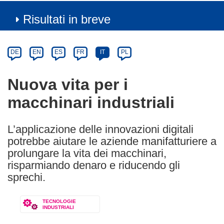
Risultati in breve
Article
Category
Article
DE
EN
ES
FR
IT
PL
available
in
Nuova vita per i
the
macchinari industriali
following
languages:
L’applicazione delle innovazioni digitali
potrebbe aiutare le aziende manifatturiere a
prolungare la vita dei macchinari,
risparmiando denaro e riducendo gli
sprechi.
TECNOLOGIE
INDUSTRIALI