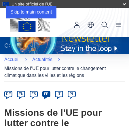
Un site officiel de l’UE
Skip to main content
Menu
(s’ouvre
dans
CORDIS
une
nouvelle
Accueil
Actualités
fenêtre)
Missions de l’UE pour lutter contre le changement
climatique dans les villes et les régions
Article
Category
Article
DE
EN
ES
FR
IT
PL
available
in
Missions de l’UE pour
the
lutter contre le
following
languages: