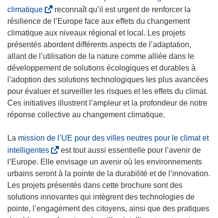
(
climatique
reconnaît qu’il est urgent de renforcer la
s
résilience de l’Europe face aux effets du changement
’
climatique aux niveaux régional et local. Les projets
o
présentés abordent différents aspects de l’adaptation,
u
allant de l’utilisation de la nature comme alliée dans le
v
développement de solutions écologiques et durables à
r
l’adoption des solutions technologiques les plus avancées
e
pour évaluer et surveiller les risques et les effets du climat.
d
Ces initiatives illustrent l’ampleur et la profondeur de notre
a
réponse collective au changement climatique.
n
s
La
mission de l’UE pour des villes neutres pour le climat et
u
(
intelligentes
est tout aussi essentielle pour l’avenir de
n
s
l’Europe. Elle envisage un avenir où les environnements
e
’
urbains seront à la pointe de la durabilité et de l’innovation.
n
o
Les projets présentés dans cette brochure sont des
o
u
solutions innovantes qui intègrent des technologies de
u
v
pointe, l’engagement des citoyens, ainsi que des pratiques