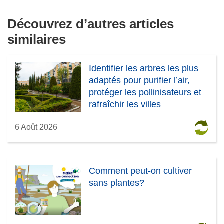
v
Découvrez d’autres articles
e
l
similaires
l
e
Identifier les arbres les plus
f
adaptés pour purifier l’air,
e
protéger les pollinisateurs et
n
rafraîchir les villes
ê
t
6 Août 2026
r
e
)
Comment peut-on cultiver
sans plantes?