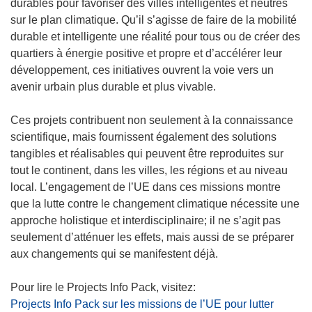
v
r
durables pour favoriser des villes intelligentes et neutres
e
e
sur le plan climatique. Qu’il s’agisse de faire de la mobilité
l
d
durable et intelligente une réalité pour tous ou de créer des
l
a
quartiers à énergie positive et propre et d’accélérer leur
e
n
développement, ces initiatives ouvrent la voie vers un
f
s
avenir urbain plus durable et plus vivable.
e
u
n
n
Ces projets contribuent non seulement à la connaissance
ê
e
scientifique, mais fournissent également des solutions
t
n
tangibles et réalisables qui peuvent être reproduites sur
r
o
tout le continent, dans les villes, les régions et au niveau
e
u
local. L’engagement de l’UE dans ces missions montre
)
v
que la lutte contre le changement climatique nécessite une
e
approche holistique et interdisciplinaire; il ne s’agit pas
l
seulement d’atténuer les effets, mais aussi de se préparer
l
aux changements qui se manifestent déjà.
e
f
e
Projects Info Pack sur les missions de l’UE pour lutter