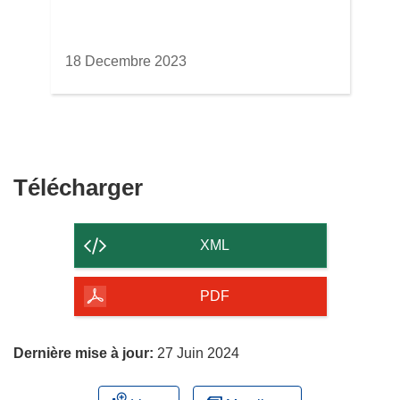
18 Decembre 2023
Télécharger
Télécharger
le
contenu
XML
de
la
PDF
page
Dernière mise à jour:
27 Juin 2024