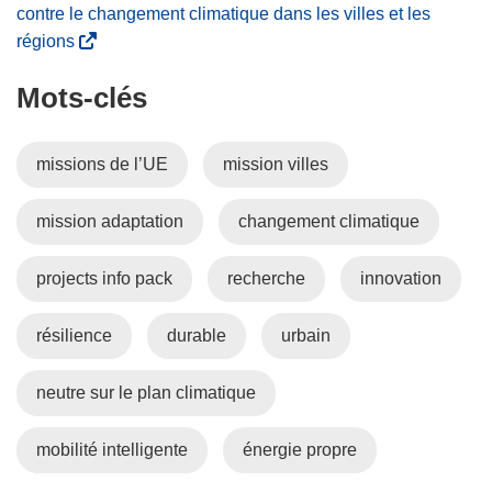
n
contre le changement climatique dans les villes et les
ê
(
régions
t
s
Mots‑clés
r
’
e
o
)
u
missions de l’UE
mission villes
v
r
mission adaptation
changement climatique
e
d
a
projects info pack
recherche
innovation
n
s
résilience
durable
urbain
u
n
neutre sur le plan climatique
e
n
mobilité intelligente
énergie propre
o
u