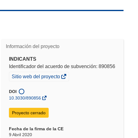
Información del proyecto
INDICANTS
Identificador del acuerdo de subvención: 890856
(se
Sitio web del proyecto
abrirá
en
DOI
una
10.3030/890856
nueva
ventana)
Proyecto cerrado
Fecha de la firma de la CE
9 Abril 2020