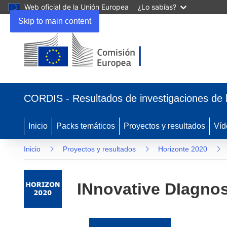
Web oficial de la Unión Europea
¿Lo sabías?
Skip to main content
(se
abrirá
CORDIS - Resultados de investigaciones de 
en
una
nueva
Inicio
Packs temáticos
Proyectos y resultados
Víd
ventana)
Inicio
Proyectos y resultados
Horizonte 2020
INnovative DIagno