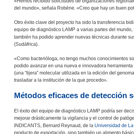
a
«Hemos recibido solicitudes de organizaciones regionales
n
b
del mundo», señala Robène. «Creo que hay un buen pote
a
r
)
i
Otro éxito clave del proyecto ha sido la transferencia b
r
equipo de diagnóstico LAMP a varias partes del mundo, f
á
también ha podido aprender nuevas técnicas durante sus
e
(Sudáfrica).
n
u
«Como bacterióloga, no tengo muchos conocimientos so
n
podido avanzar en una nueva e innovadora herramienta
a
(una “tijera” molecular utilizada en la edición del geno
n
trasladar a la institución de la que procedo».
u
Métodos eficaces de detección s
e
v
a
El éxito del equipo de diagnóstico LAMP podría ser decis
v
mejorar drásticamente la vigilancia y el control de patóg
e
INDICANTS, Bernard Reynaud, de la
Universidad de L
n
producto de exportación, sino también un alimento bási