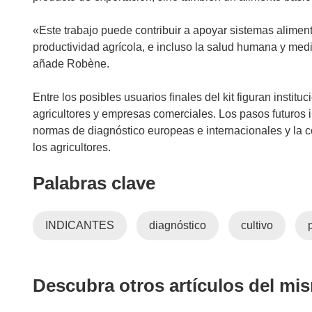
t
a
«Este trabajo puede contribuir a apoyar sistemas alimenta
n
productividad agrícola, e incluso la salud humana y medi
a
añade Robène.
)
Entre los posibles usuarios finales del kit figuran instit
agricultores y empresas comerciales. Los pasos futuros 
normas de diagnóstico europeas e internacionales y la c
los agricultores.
Palabras clave
INDICANTES
diagnóstico
cultivo
Descubra otros artículos del mi