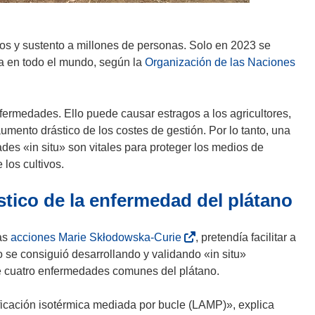
sos y sustento a millones de personas. Solo en 2023 se
ta en todo el mundo, según la
Organización de las Naciones
rmedades. Ello puede causar estragos a los agricultores,
umento drástico de los costes de gestión. Por lo tanto, una
ades «in situ» son vitales para proteger los medios de
los cultivos.
tico de la enfermedad del plátano
(
las
acciones Marie Skłodowska-Curie
, pretendía facilitar a
s
lo se consiguió desarrollando y validando «in situ»
e
tre cuatro enfermedades comunes del plátano.
a
b
ficación isotérmica mediada por bucle (LAMP)», explica