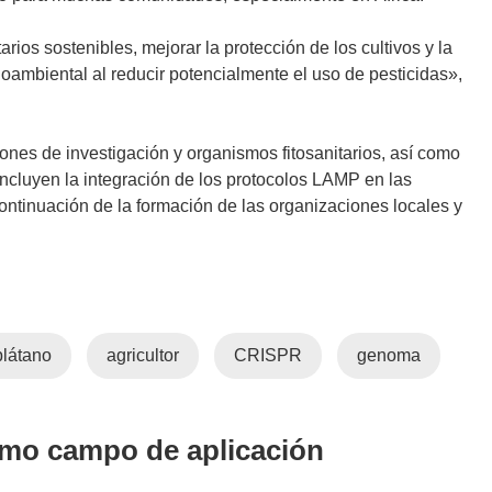
n
e
u
a
rios sostenibles, mejorar la protección de los cultivos y la
e
b
oambiental al reducir potencialmente el uso de pesticidas»,
v
r
a
i
v
r
uciones de investigación y organismos fitosanitarios, así como
e
á
incluyen la integración de los protocolos LAMP en las
n
e
ontinuación de la formación de las organizaciones locales y
t
n
a
u
n
n
a
a
)
n
plátano
agricultor
CRISPR
genoma
u
e
v
a
smo campo de aplicación
v