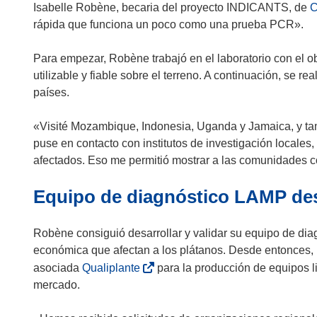
r
Isabelle Robène, becaria del proyecto INDICANTS, de
C
u
i
rápida que funciona un poco como una prueba PCR».
e
r
v
á
Para empezar, Robène trabajó en el laboratorio con el ob
a
e
utilizable y fiable sobre el terreno. A continuación, se 
v
n
países.
e
u
n
n
«Visité Mozambique, Indonesia, Uganda y Jamaica, y ta
t
a
puse en contacto con institutos de investigación locale
a
n
afectados. Eso me permitió mostrar a las comunidades c
n
u
a
Equipo de diagnóstico LAMP des
e
)
v
a
Robène consiguió desarrollar y validar su equipo de d
v
económica que afectan a los plátanos. Desde entonces, l
e
(
asociada
Qualiplante
para la producción de equipos li
n
s
mercado.
t
e
a