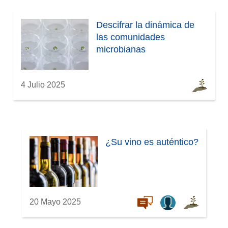
e
n
Descifrar la dinámica de
t
las comunidades
a
microbianas
n
a
)
4 Julio 2025
¿Su vino es auténtico?
20 Mayo 2025