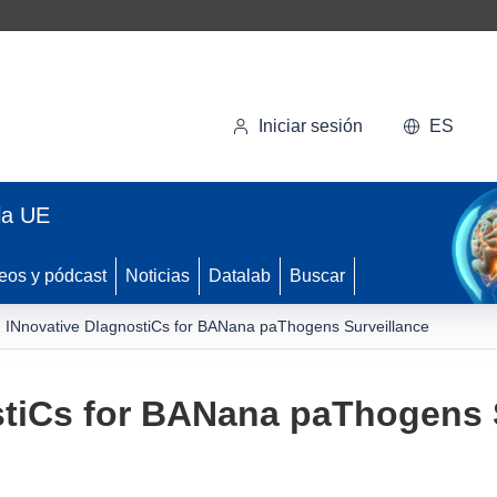
Iniciar sesión
ES
la UE
eos y pódcast
Noticias
Datalab
Buscar
INnovative DIagnostiCs for BANana paThogens Surveillance
stiCs for BANana paThogens 