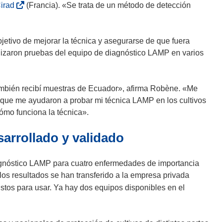
r
(
irad
(Francia). «Se trata de un método de detección
i
s
r
e
á
a
jetivo de mejorar la técnica y asegurarse de que fuera
e
b
realizaron pruebas del equipo de diagnóstico LAMP en varios
n
r
u
i
n
r
mbién recibí muestras de Ecuador», afirma Robène. «Me
a
á
s, que me ayudaron a probar mi técnica LAMP en los cultivos
n
e
ómo funciona la técnica».
u
n
arrollado y validado
e
u
v
n
a
a
iagnóstico LAMP para cuatro enfermedades de importancia
v
n
os resultados se han transferido a la empresa privada
e
u
stos para usar. Ya hay dos equipos disponibles en el
n
e
t
v
a
a