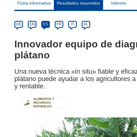
Ficha informativa
Resultados resumidos
Informe
Article
Category
Article
DE
EN
ES
FR
IT
PL
available
in
Innovador equipo de diagn
the
plátano
following
languages:
Una nueva técnica «in situ» fiable y efic
plátano puede ayudar a los agricultores a
y rentable.
ALIMENTOS Y
RECURSOS
NATURALES