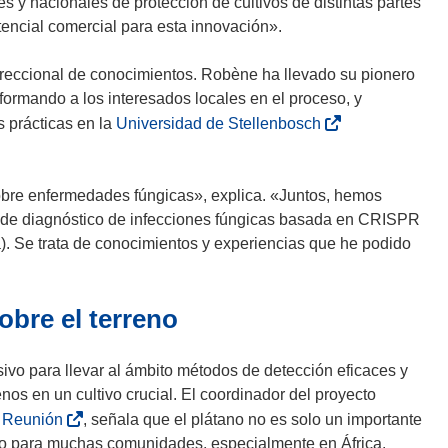
 y nacionales de protección de cultivos de distintas partes
n
v
ncial comercial para esta innovación».
a
e
)
n
idireccional de conocimientos. Robène ha llevado su pionero
t
ormando a los interesados locales en el proceso, y
a
(
 prácticas en la
Universidad de Stellenbosch
n
s
a
e
)
a
bre enfermedades fúngicas», explica. «Juntos, hemos
b
 de diagnóstico de infecciones fúngicas basada en CRISPR
r
ma). Se trata de conocimientos y experiencias que he podido
i
r
obre el terreno
á
e
n
ivo para llevar al ámbito métodos de detección eficaces y
u
enos en un cultivo crucial. El coordinador del proyecto
n
(
a Reunión
, señala que el plátano no es solo un importante
a
s
co para muchas comunidades, especialmente en África.