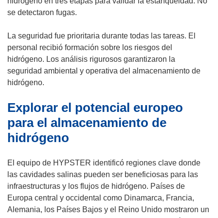
hidrógeno en tres etapas para validar la estanqueidad. No
n
se detectaron fugas.
t
a
La seguridad fue prioritaria durante todas las tareas. El
n
personal recibió formación sobre los riesgos del
a
hidrógeno. Los análisis rigurosos garantizaron la
)
seguridad ambiental y operativa del almacenamiento de
hidrógeno.
Explorar el potencial europeo
para el almacenamiento de
hidrógeno
El equipo de HYPSTER identificó regiones clave donde
las cavidades salinas pueden ser beneficiosas para las
infraestructuras y los flujos de hidrógeno. Países de
Europa central y occidental como Dinamarca, Francia,
Alemania, los Países Bajos y el Reino Unido mostraron un