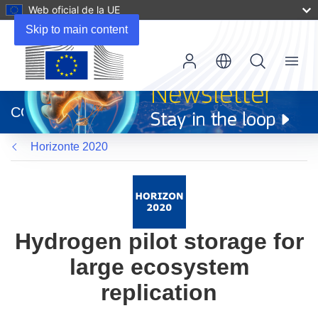
Web oficial de la UE
Skip to main content
Menu
(se
abrirá
CORDIS
en
una
Horizonte 2020
nueva
ventana)
Hydrogen pilot storage for
large ecosystem
replication