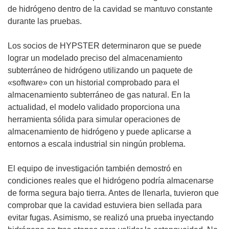
e
de hidrógeno dentro de la cavidad se mantuvo constante
a
durante las pruebas.
b
r
Los socios de HYPSTER determinaron que se puede
i
lograr un modelado preciso del almacenamiento
r
subterráneo de hidrógeno utilizando un paquete de
á
«software» con un historial comprobado para el
e
almacenamiento subterráneo de gas natural. En la
n
actualidad, el modelo validado proporciona una
u
herramienta sólida para simular operaciones de
n
almacenamiento de hidrógeno y puede aplicarse a
a
entornos a escala industrial sin ningún problema.
n
u
El equipo de investigación también demostró en
e
condiciones reales que el hidrógeno podría almacenarse
v
de forma segura bajo tierra. Antes de llenarla, tuvieron que
a
comprobar que la cavidad estuviera bien sellada para
v
evitar fugas. Asimismo, se realizó una prueba inyectando
e