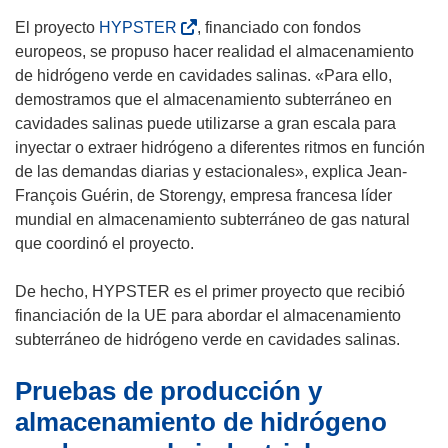
(
El proyecto
HYPSTER
, financiado con fondos
s
europeos, se propuso hacer realidad el almacenamiento
e
de hidrógeno verde en cavidades salinas. «Para ello,
a
demostramos que el almacenamiento subterráneo en
b
cavidades salinas puede utilizarse a gran escala para
r
inyectar o extraer hidrógeno a diferentes ritmos en función
i
de las demandas diarias y estacionales», explica Jean-
r
François Guérin, de Storengy, empresa francesa líder
á
mundial en almacenamiento subterráneo de gas natural
e
que coordinó el proyecto.
n
u
De hecho, HYPSTER es el primer proyecto que recibió
n
financiación de la UE para abordar el almacenamiento
a
subterráneo de hidrógeno verde en cavidades salinas.
n
Pruebas de producción y
u
e
almacenamiento de hidrógeno
v