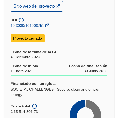
(se
Sitio web del proyecto
abrirá
en
una
DOI
nueva
10.3030/101006751
ventana)
Proyecto cerrado
Fecha de la firma de la CE
4 Diciembre 2020
Fecha de inicio
Fecha de finalización
1 Enero 2021
30 Junio 2025
Financiado con arreglo a
SOCIETAL CHALLENGES - Secure, clean and efficient
energy
Coste total
€ 15 514 301,73