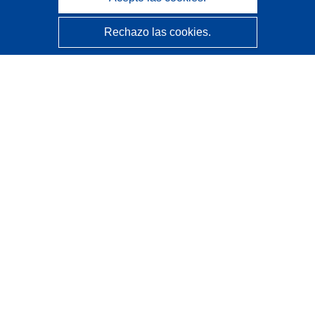
Rechazo las cookies.
CORDIS - Resultados de investigaciones de la UE
La
Oficina de Publicaciones de la Unión Europea
gestiona este sitio web.
Accesibilidad
Clasificación semiautomática de proyectos - Declaración
de explicabilidad
Póngase en contacto
Contacto con Help Desk
Preguntas más frecuentes
(y sus respuestas)