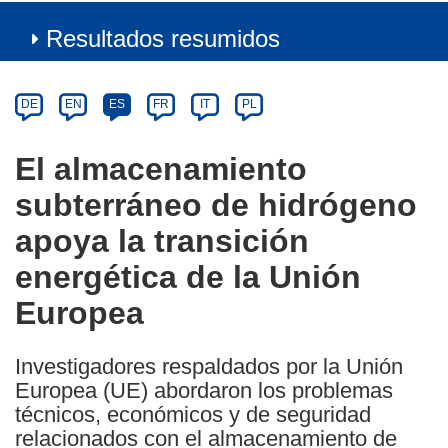
Resultados resumidos
Article
Category
Article
DE
EN
ES
FR
IT
PL
available
in
El almacenamiento
the
subterráneo de hidrógeno
following
languages:
apoya la transición
energética de la Unión
Europea
Investigadores respaldados por la Unión
Europea (UE) abordaron los problemas
técnicos, económicos y de seguridad
relacionados con el almacenamiento de