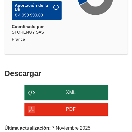
Aportación de la
UE
€ 4 999 999,00
Coordinado por
STORENGY SAS
France
Descargar
Descargar
el
contenido
XML
de
la
PDF
página
Última actualización:
7 Noviembre 2025