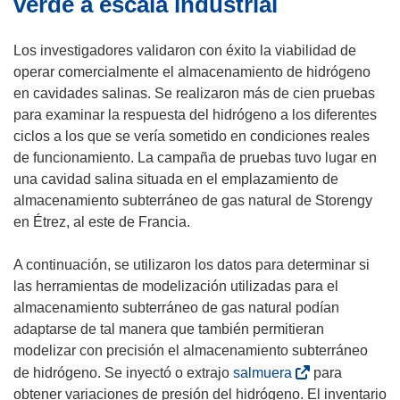
verde a escala industrial
a
v
Los investigadores validaron con éxito la viabilidad de
e
operar comercialmente el almacenamiento de hidrógeno
n
en cavidades salinas. Se realizaron más de cien pruebas
t
para examinar la respuesta del hidrógeno a los diferentes
a
ciclos a los que se vería sometido en condiciones reales
n
de funcionamiento. La campaña de pruebas tuvo lugar en
a
una cavidad salina situada en el emplazamiento de
)
almacenamiento subterráneo de gas natural de Storengy
en Étrez, al este de Francia.
A continuación, se utilizaron los datos para determinar si
las herramientas de modelización utilizadas para el
almacenamiento subterráneo de gas natural podían
adaptarse de tal manera que también permitieran
modelizar con precisión el almacenamiento subterráneo
(
de hidrógeno. Se inyectó o extrajo
salmuera
para
s
obtener variaciones de presión del hidrógeno. El inventario