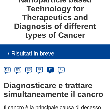
Technology for
Therapeutics and
Diagnosis of different
types of Cancer
Risultati in breve
Article
Category
Article
DE
EN
ES
FR
IT
PL
available
in
Diagnosticare e trattare
the
simultaneamente il cancro
following
languages:
Il cancro è la principale causa di decesso