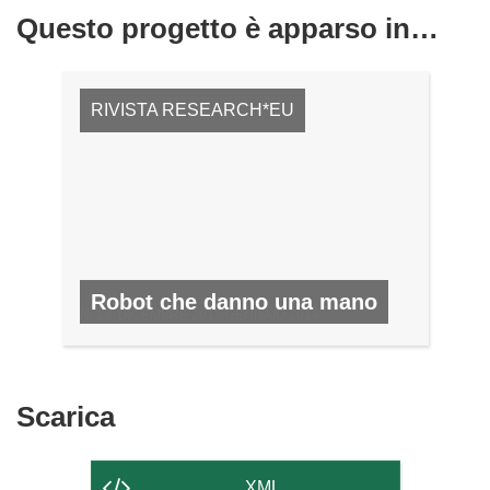
Questo progetto è apparso in…
RIVISTA RESEARCH*EU
Robot che danno una mano
N. 28, DICEMBRE 2013/GENNAIO 2014
Scarica
Scarica
il
contenuto
XML