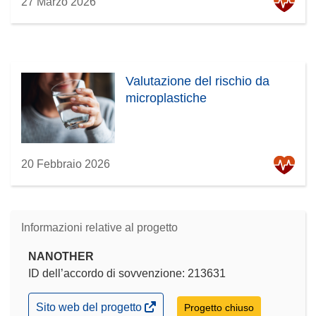
27 Marzo 2026
Valutazione del rischio da
microplastiche
20 Febbraio 2026
Informazioni relative al progetto
NANOTHER
ID dell’accordo di sovvenzione: 213631
(si
Sito web del progetto
Progetto chiuso