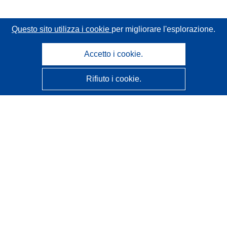
Questo sito utilizza i cookie
per migliorare l'esplorazione.
Accetto i cookie.
Rifiuto i cookie.
CORDIS - Risultati della ricerca dell’UE
Questo sito web è gestito dall'
Ufficio delle pubblicazioni
dell'Unione europea
Accessibilità
Classificazione semi-automatica dei progetti - Informativa
sulla spiegabilità
Contattaci