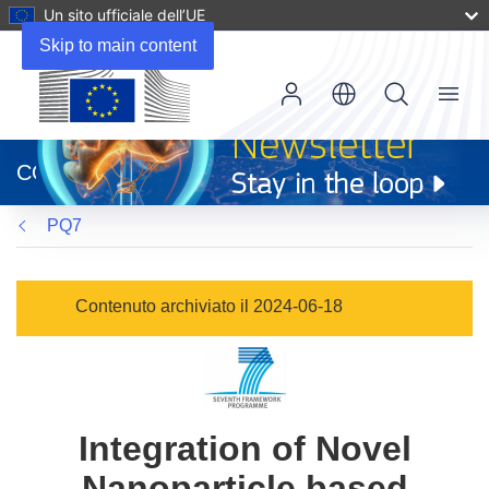
Un sito ufficiale dell’UE
Skip to main content
Menu
(si
apre
CORDIS
in
una
PQ7
nuova
finestra)
Contenuto archiviato il 2024-06-18
Integration of Novel
Nanoparticle based