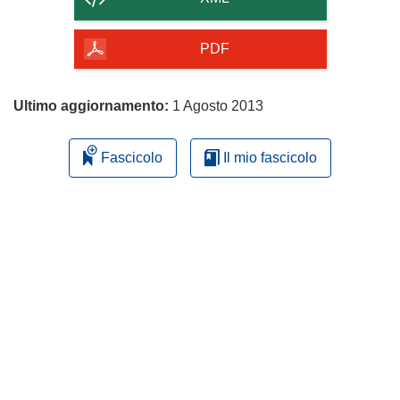
della
pagina
PDF
Ultimo aggiornamento:
1 Agosto 2013
Fascicolo
Il mio fascicolo