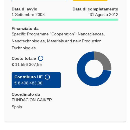
apre
in
Data di avvio
Data di completamento
una
1 Settembre 2008
31 Agosto 2012
nuova
finestra)
Finanziato da
Specific Programme "Cooperation": Nanosciences,
Nanotechnologies, Materials and new Production
Technologies
Costo totale
€ 11 556 307,55
Contributo UE
€ 8 408 483,00
Coordinato da
FUNDACION GAIKER
Spain