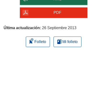
de
la
PDF
página
Última actualización:
26 Septiembre 2013
Folleto
Mi folleto