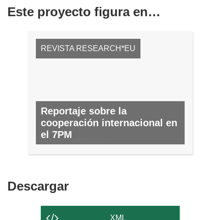
Este proyecto figura en…
REVISTA RESEARCH*EU
Reportaje sobre la
cooperación internacional en
el 7PM
N.º 27, NOVIEMBRE 2013
Descargar
Descargar
el
contenido
XML