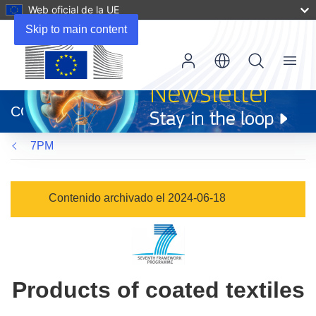
Web oficial de la UE
Skip to main content
Menu
(se
abrirá
CORDIS
en
una
7PM
nueva
ventana)
Contenido archivado el 2024-06-18
Products of coated textiles