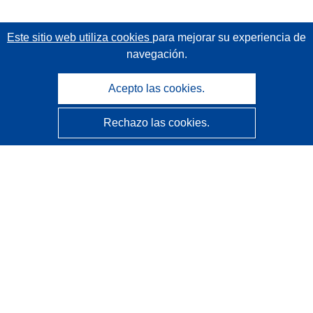
Este sitio web utiliza cookies
para mejorar su experiencia de
navegación.
Acepto las cookies.
Rechazo las cookies.
CORDIS - Resultados de investigaciones de la UE
La
Oficina de Publicaciones de la Unión Europea
gestiona este sitio web.
Accesibilidad
Clasificación semiautomática de proyectos - Declaración
de explicabilidad