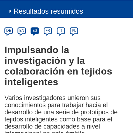
Resultados resumidos
Article
Category
Article
DE
EN
ES
FR
IT
PL
available
in
Impulsando la
the
investigación y la
following
languages:
colaboración en tejidos
inteligentes
Varios investigadores unieron sus
conocimientos para trabajar hacia el
desarrollo de una serie de prototipos de
tejidos inteligentes como base para el
desarrollo de capacidades a nivel