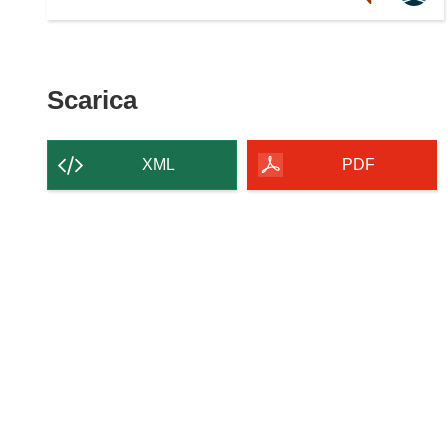
Scarica
Scarica
il
contenuto
XML
PDF
della
pagina