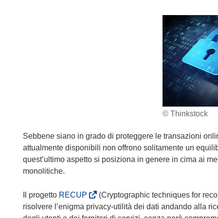
© Thinkstock
Sebbene siano in grado di proteggere le transazioni online
attualmente disponibili non offrono solitamente un equilibrio
quest’ultimo aspetto si posiziona in genere in cima ai mec
monolitiche.
(
Il progetto
RECUP
(Cryptographic techniques for reconc
s
risolvere l’enigma privacy-utilità dei dati andando alla ri
i