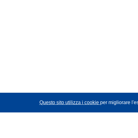
Questo sito utilizza i cookie
per migliorare l'e
CORDIS - Risultati della ricerca dell’UE