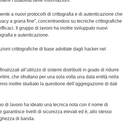
ttere l’usabilità delle informazioni.
nte a nuovi protocolli di crittografia e di autenticazione che
ivacy a grana fine”, concentrandosi su tecniche crittografiche
fficaci. Il gruppo di lavoro ha inoltre sviluppato nuovi
tografia e autenticazione.
azioni crittografiche di base adottate dagli hacker nel
alizzati all’utilizzo di sistemi distribuiti in grado di ridurre
goritmi, che sfruttano per una sola volta una data entità nella
anno inoltre studiato la questione dell’aggregazione di dati
ruppo di lavoro ha ideato una tecnica nota con il nome di
arantisce livelli di sicurezza elevati ed è, allo stesso
arghezza di banda.