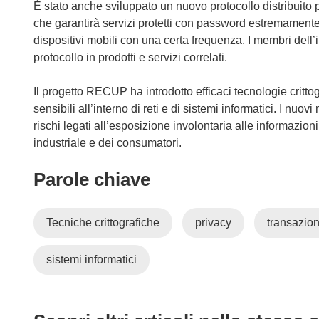
s
È stato anche sviluppato un nuovo protocollo distribuito 
t
che garantirà servizi protetti con password estremamente ef
r
dispositivi mobili con una certa frequenza. I membri dell’i
a
protocollo in prodotti e servizi correlati.
)
Il progetto RECUP ha introdotto efficaci tecnologie critto
sensibili all’interno di reti e di sistemi informatici. I nuov
rischi legati all’esposizione involontaria alle informazion
industriale e dei consumatori.
Parole chiave
Tecniche crittografiche
privacy
transazion
sistemi informatici