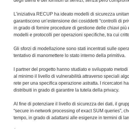
degli utenti e dei fornitori di servizi, senza però comprome
a
p
L’iniziativa RECUP ha ideato modelli di sicurezza unitame
r
garantiscono un’estensione dei cosiddetti “controlli di pr
e
in grado di fornire procedure di gestione delle chiavi più e
i
modelli e protocolli per operazioni specifiche, tra cui crit
n
u
Gli sforzi di modellazione sono stati incentrati sulle oper
n
tentativo di manomettere lo stato interno della primitiva.
a
n
I partner del progetto hanno studiato e sviluppato metodi fin
u
al minimo il livello di vulnerabilità attraverso speciali al
o
rete per una specifica operazione astratta. I ricercatori h
v
distribuiti in grado di garantire la tutela della privacy.
a
f
Al fine di potenziare il livello di sicurezza dei dati, il g
i
“secure in-network processing of exact SUM queries”, che g
n
tempo, in grado di adattarsi alle esigenze in termini di l
e