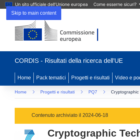
Un sito ufficiale dell’Unione europea
Come esserne sicuri?
Skip to main content
(si
apre
CORDIS - Risultati della ricerca dell’UE
in
una
nuova
Home
Pack tematici
Progetti e risultati
Video e po
finestra)
Home
Progetti e risultati
PQ7
Cryptographic 
Contenuto archiviato il 2024-06-18
Cryptographic Techn