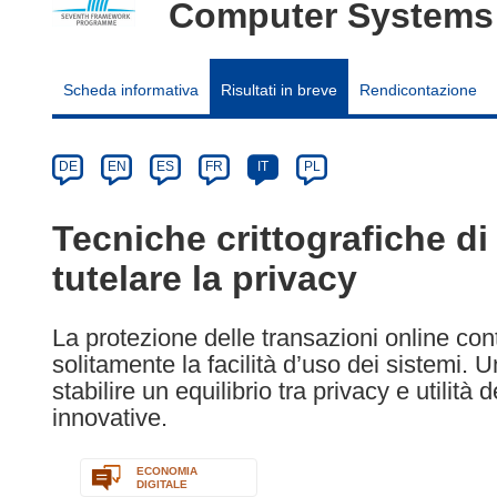
Computer Systems
Scheda informativa
Risultati in breve
Rendicontazione
Article
Category
Article
DE
EN
ES
FR
IT
PL
available
in
Tecniche crittografiche d
the
tutelare la privacy
following
languages:
La protezione delle transazioni online con
solitamente la facilità d’uso dei sistemi. Un
stabilire un equilibrio tra privacy e utilità 
innovative.
ECONOMIA
DIGITALE