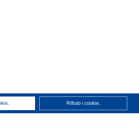
okie.
Rifiuto i cookie.
A proposito di noi