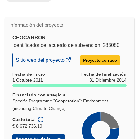
a
n
u
e
Información del proyecto
v
GEOCARBON
a
Identificador del acuerdo de subvención: 283080
v
e
(se
Sitio web del proyecto
n
Proyecto cerrado
abrirá
t
Fecha de inicio
en
Fecha de finalización
a
1 Octubre 2011
31 Diciembre 2014
una
n
nueva
a
Financiado con arreglo a
ventana)
)
Specific Programme "Cooperation": Environment
(including Climate Change)
Coste total
€ 8 672 736,19
Aportación de la