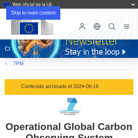
Web oficial de la UE
Skip to main content
Menu
(se
abrirá
CORDIS
en
una
7PM
nueva
ventana)
Contenido archivado el 2024-06-18
Operational Global Carbon
Observing System