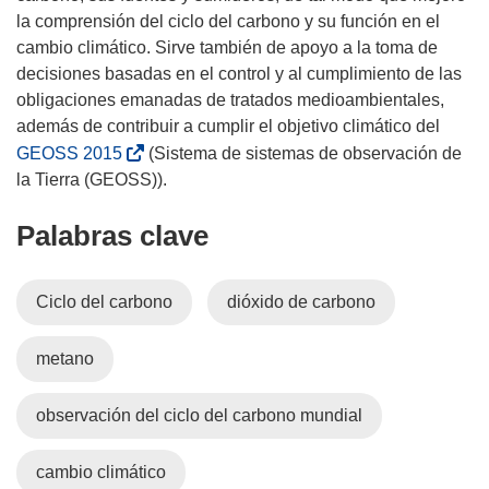
la comprensión del ciclo del carbono y su función en el
cambio climático. Sirve también de apoyo a la toma de
decisiones basadas en el control y al cumplimiento de las
obligaciones emanadas de tratados medioambientales,
además de contribuir a cumplir el objetivo climático del
(
GEOSS 2015
(Sistema de sistemas de observación de
s
e
Palabras clave
a
b
r
Ciclo del carbono
dióxido de carbono
i
r
metano
á
e
n
observación del ciclo del carbono mundial
u
n
cambio climático