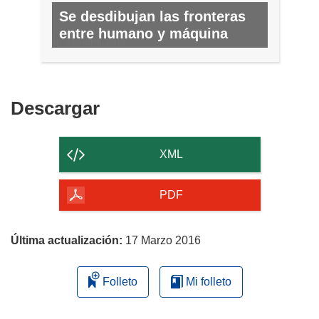
Se desdibujan las fronteras
entre humano y máquina
N.º 51, ABRIL 2016
Descargar
Descargar
el
contenido
XML
de
la
PDF
página
Última actualización:
17 Marzo 2016
Folleto
Mi folleto