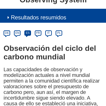
Resultados resumidos
Article
Category
Article
DE
EN
ES
FR
IT
PL
available
in
Observación del ciclo del
the
carbono mundial
following
languages:
Las capacidades de observación y
modelización actuales a nivel mundial
permiten a la comunidad científica realizar
valoraciones sobre el presupuesto de
carbono pero, aun así, el margen de
incertidumbre sigue siendo elevado. A
causa de ello se estableció una iniciativa,