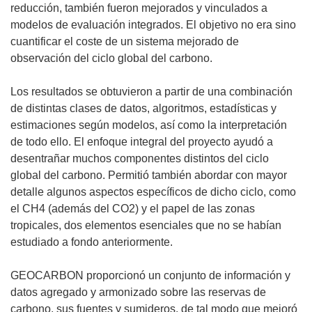
u
reducción, también fueron mejorados y vinculados a
e
modelos de evaluación integrados. El objetivo no era sino
v
cuantificar el coste de un sistema mejorado de
a
observación del ciclo global del carbono.
v
e
Los resultados se obtuvieron a partir de una combinación
n
de distintas clases de datos, algoritmos, estadísticas y
t
estimaciones según modelos, así como la interpretación
a
de todo ello. El enfoque integral del proyecto ayudó a
n
desentrañar muchos componentes distintos del ciclo
a
global del carbono. Permitió también abordar con mayor
)
detalle algunos aspectos específicos de dicho ciclo, como
el CH4 (además del CO2) y el papel de las zonas
tropicales, dos elementos esenciales que no se habían
estudiado a fondo anteriormente.
GEOCARBON proporcionó un conjunto de información y
datos agregado y armonizado sobre las reservas de
carbono, sus fuentes y sumideros, de tal modo que mejoró