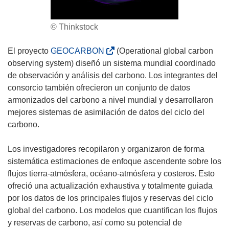
© Thinkstock
(
El proyecto
GEOCARBON
(Operational global carbon
s
observing system) diseñó un sistema mundial coordinado
e
de observación y análisis del carbono. Los integrantes del
a
consorcio también ofrecieron un conjunto de datos
b
armonizados del carbono a nivel mundial y desarrollaron
r
mejores sistemas de asimilación de datos del ciclo del
i
carbono.
r
á
Los investigadores recopilaron y organizaron de forma
e
sistemática estimaciones de enfoque ascendente sobre los
n
flujos tierra-atmósfera, océano-atmósfera y costeros. Esto
u
ofreció una actualización exhaustiva y totalmente guiada
n
por los datos de los principales flujos y reservas del ciclo
a
global del carbono. Los modelos que cuantifican los flujos
n
y reservas de carbono, así como su potencial de