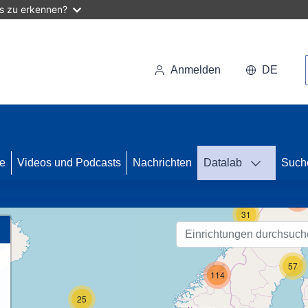
as zu erkennen?
Anmelden
DE
se
Videos und Podcasts
Nachrichten
Datalab
Such
122
31
57
114
25