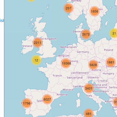
257
1656
disH2020projects
.
21
2673
2211
12
1881
19368
5828
3401
6027
3
1756
481