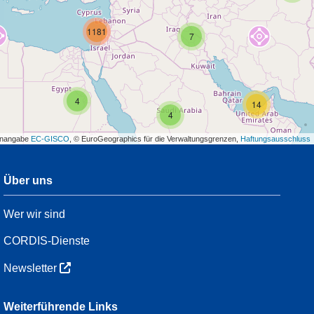
1181
7
4
14
4
enangabe
EC-GISCO
, © EuroGeographics für die Verwaltungsgrenzen,
Haftungsausschluss
Über uns
3
Wer wir sind
54
CORDIS-Dienste
Newsletter
3
Weiterführende Links