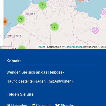
3
3
160
7
e
Leaflet
| Kartendaten ©
OpenStreetMap
Beitragende, Quell
2
Kontakt
54
Wenden Sie sich an das Helpdesk
2
108
Häufig gestellte Fragen
(mit Antworten)
54
66
3
Folgen Sie uns
46
Mastodon
Linkedin
Bluesky