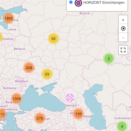
HORIZONT Einrichtungen
1865
+
-
35
2
328
23
1309
135
111
275
4