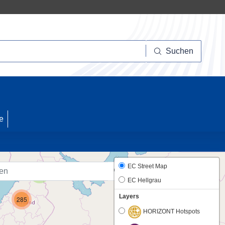
Suchen
Suchen
20
e
EC Street Map
2
EC Hellgrau
Layers
285
HORIZONT Hotspots